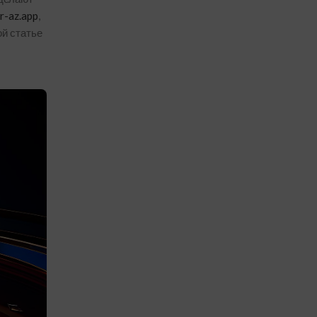
r-az.app
,
й статье