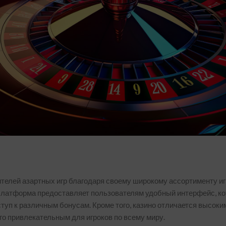
телей азартных игр благодаря своему широкому ассортименту и
 Платформа предоставляет пользователям удобный интерфейс, к
ступ к различным бонусам. Кроме того, казино отличается высок
го привлекательным для игроков по всему миру.