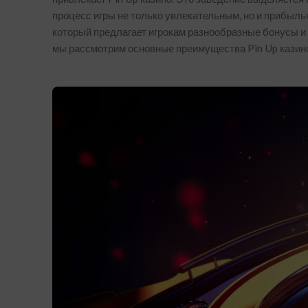
процесс игры не только увлекательным, но и прибыль
который предлагает игрокам разнообразные бонусы и
мы рассмотрим основные преимущества Pin Up казино