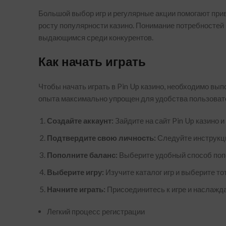
Большой выбор игр и регулярные акции помогают прив
росту популярности казино. Понимание потребностей 
выдающимся среди конкурентов.
Как начать играть
Чтобы начать играть в Pin Up казино, необходимо вып
опыта максимально упрощен для удобства пользоват
Создайте аккаунт:
Зайдите на сайт Pin Up казино 
Подтвердите свою личность:
Следуйте инструкци
Пополните баланс:
Выберите удобный способ попо
Выберите игру:
Изучите каталог игр и выберите то
Начните играть:
Присоединитесь к игре и наслажд
Легкий процесс регистрации