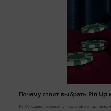
Почему стоит выбрать Pin Up 
Pin Up казино предлагает уникальный опыт для всех 