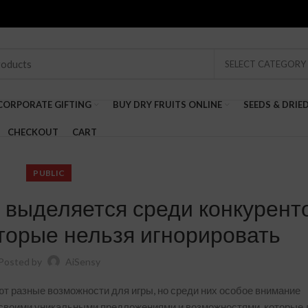
SELECT CATEGORY
CORPORATE GIFTING
BUY DRY FRUITS ONLINE
SEEDS & DRIE
CHECKOUT
CART
PUBLIC
 выделяется среди конкурент
торые нельзя игнорировать
Posted by
AiSensy
т разные возможности для игры, но среди них особое внимание
я своими уникальными предложениями и возможностями, которые