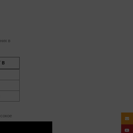
них в
 B
я
ысокое
Email
YouT