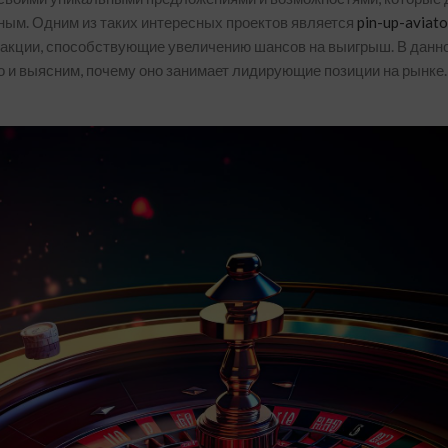
ным. Одним из таких интересных проектов является
pin-up-aviato
 акции, способствующие увеличению шансов на выигрыш. В данно
 и выясним, почему оно занимает лидирующие позиции на рынке.