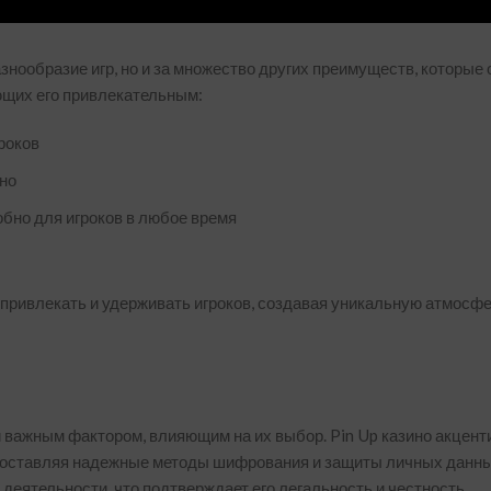
знообразие игр, но и за множество других преимуществ, которые 
ющих его привлекательным:
роков
но
обно для игроков в любое время
 привлекать и удерживать игроков, создавая уникальную атмосф
и важным фактором, влияющим на их выбор. Pin Up казино акцент
едоставляя надежные методы шифрования и защиты личных данны
еятельности, что подтверждает его легальность и честность.