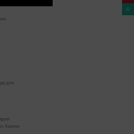
What
оно
еру для
ирует
х. Казино