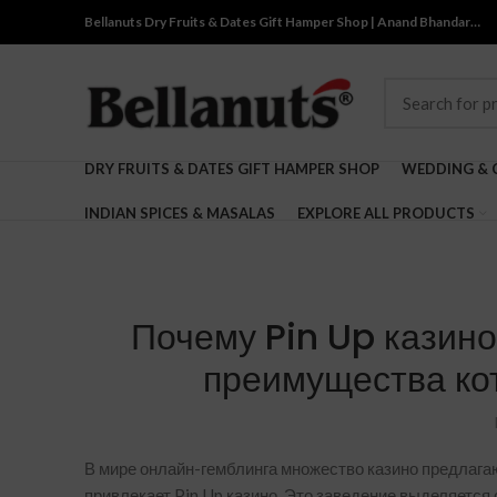
Bellanuts Dry Fruits & Dates Gift Hamper Shop | Anand Bhandar…
DRY FRUITS & DATES GIFT HAMPER SHOP
WEDDING & 
INDIAN SPICES & MASALAS
EXPLORE ALL PRODUCTS
Почему Pin Up казино
преимущества ко
В мире онлайн-гемблинга множество казино предлагаю
привлекает Pin Up казино. Это заведение выделяетс