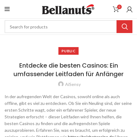
0
PUBLIC
Entdecke die besten Casinos: Ein
umfassender Leitfaden für Anfänger
AiSensy
In der aufregenden Welt der Casinos, sowohl online als auch
offline, gibt es viel zu entdecken. Ob Sie ein Neuling sind, der seine
ersten Schritte wagt, oder ein erfahrener Spieler, der neue
Strategien erforscht – dieser Leitfaden wird Ihnen helfen, die
besten Casinos zu finden und die aufregendsten Spiele
auszuprobieren. Erfahren Sie, was es braucht, um erfolgreich zu
spielen, und wie Plattformen wie
https://rojabetcasino.de/
Ihnen