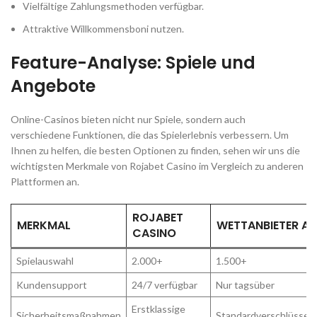
Vielfältige Zahlungsmethoden verfügbar.
Attraktive Willkommensboni nutzen.
Feature-Analyse: Spiele und
Angebote
Online-Casinos bieten nicht nur Spiele, sondern auch
verschiedene Funktionen, die das Spielerlebnis verbessern. Um
Ihnen zu helfen, die besten Optionen zu finden, sehen wir uns die
wichtigsten Merkmale von Rojabet Casino im Vergleich zu anderen
Plattformen an.
ROJABET
MERKMAL
WETTANBIETER A
CASINO
Spielauswahl
2.000+
1.500+
Kundensupport
24/7 verfügbar
Nur tagsüber
Erstklassige
Sicherheitsmaßnahmen
Standardverschlüssel