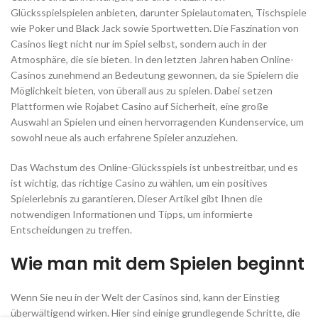
Glücksspielspielen anbieten, darunter Spielautomaten, Tischspiele
wie Poker und Black Jack sowie Sportwetten. Die Faszination von
Casinos liegt nicht nur im Spiel selbst, sondern auch in der
Atmosphäre, die sie bieten. In den letzten Jahren haben Online-
Casinos zunehmend an Bedeutung gewonnen, da sie Spielern die
Möglichkeit bieten, von überall aus zu spielen. Dabei setzen
Plattformen wie Rojabet Casino auf Sicherheit, eine große
Auswahl an Spielen und einen hervorragenden Kundenservice, um
sowohl neue als auch erfahrene Spieler anzuziehen.
Das Wachstum des Online-Glücksspiels ist unbestreitbar, und es
ist wichtig, das richtige Casino zu wählen, um ein positives
Spielerlebnis zu garantieren. Dieser Artikel gibt Ihnen die
notwendigen Informationen und Tipps, um informierte
Entscheidungen zu treffen.
Wie man mit dem Spielen beginnt
Wenn Sie neu in der Welt der Casinos sind, kann der Einstieg
überwältigend wirken. Hier sind einige grundlegende Schritte, die