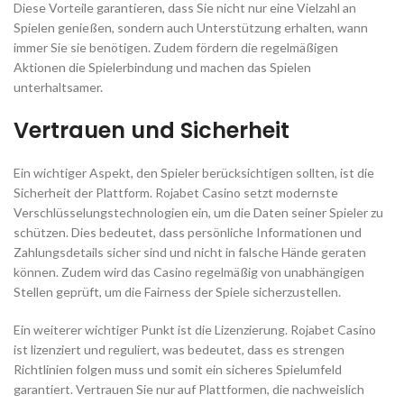
Diese Vorteile garantieren, dass Sie nicht nur eine Vielzahl an
Spielen genießen, sondern auch Unterstützung erhalten, wann
immer Sie sie benötigen. Zudem fördern die regelmäßigen
Aktionen die Spielerbindung und machen das Spielen
unterhaltsamer.
Vertrauen und Sicherheit
Ein wichtiger Aspekt, den Spieler berücksichtigen sollten, ist die
Sicherheit der Plattform. Rojabet Casino setzt modernste
Verschlüsselungstechnologien ein, um die Daten seiner Spieler zu
schützen. Dies bedeutet, dass persönliche Informationen und
Zahlungsdetails sicher sind und nicht in falsche Hände geraten
können. Zudem wird das Casino regelmäßig von unabhängigen
Stellen geprüft, um die Fairness der Spiele sicherzustellen.
Ein weiterer wichtiger Punkt ist die Lizenzierung. Rojabet Casino
ist lizenziert und reguliert, was bedeutet, dass es strengen
Richtlinien folgen muss und somit ein sicheres Spielumfeld
garantiert. Vertrauen Sie nur auf Plattformen, die nachweislich