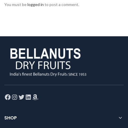
You must be
logged in
to post a comment.
Facebook
Instagram
Twitter
LinkedIn
Amazon
SHOP