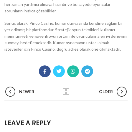
her zaman yardımcı olmaya hazırdır ve bu sayede oyuncular
sorunlarını hızlıca çözebilirler.
Sonuç olarak, Pinco Casino, kumar dünyasında kendine sağlam bir
yer edinmiş bir platformdur. Stratejik oyun teknikleri, kullanıcı
memnuniyeti ve güvenli oyun ortamı ile oyuncularına en iyi deneyimi
sunmayı hedeflemektedir. Kumar oynamanın ustası olmak
isteyenler için Pinco Casino, doğru adres olarak öne çıkmaktadır.
NEWER
OLDER
LEAVE A REPLY