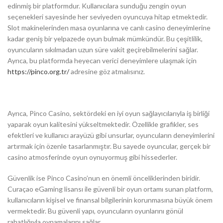
edinmiş bir platformdur. Kullanıcılara sunduğu zengin oyun
seçenekleri sayesinde her seviyeden oyuncuya hitap etmektedir.
Slot makinelerinden masa oyunlarına ve canlı casino deneyimlerine
kadar geniş bir yelpazede oyun bulmak mümkündür. Bu çeşitlilik,
oyuncuların sıkılmadan uzun süre vakit geçirebilmelerini sağlar.
Ayrıca, bu platformda heyecan verici deneyimlere ulaşmak için
https://pinco.org.tr/
adresine göz atmalısınız.
Ayrıca, Pinco Casino, sektördeki en iyi oyun sağlayıcılarıyla iş birliği
yaparak oyun kalitesini yükseltmektedir. Özellikle grafikler, ses
efektleri ve kullanıcı arayüzü gibi unsurlar, oyuncuların deneyimlerini
artırmak için özenle tasarlanmıştır. Bu sayede oyuncular, gerçek bir
casino atmosferinde oyun oynuyormuş gibi hissederler.
Güvenlik ise Pinco Casino’nun en önemli önceliklerinden biridir.
Curaçao eGaming lisansı ile güvenli bir oyun ortamı sunan platform,
kullanıcıların kişisel ve finansal bilgilerinin korunmasına büyük önem
vermektedir. Bu güvenli yapı, oyuncuların oyunlarını gönül
rahatlığıyla oynamalarını sağlar.