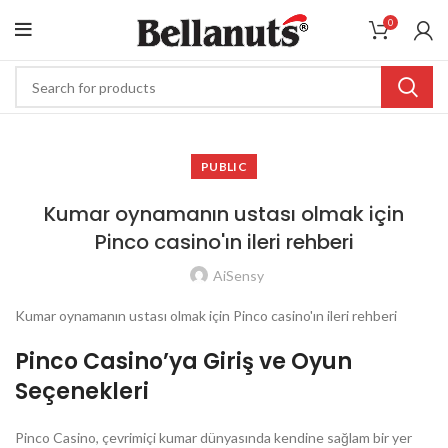
0
PUBLIC
Kumar oynamanın ustası olmak için
Pinco casino'ın ileri rehberi
AiSensy
Kumar oynamanın ustası olmak için Pinco casino'ın ileri rehberi
Pinco Casino’ya Giriş ve Oyun
Seçenekleri
Pinco Casino, çevrimiçi kumar dünyasında kendine sağlam bir yer