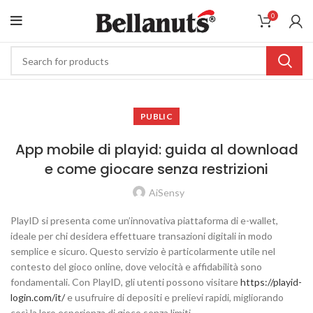
0
PUBLIC
App mobile di playid: guida al download
e come giocare senza restrizioni
AiSensy
PlayID si presenta come un’innovativa piattaforma di e-wallet,
ideale per chi desidera effettuare transazioni digitali in modo
semplice e sicuro. Questo servizio è particolarmente utile nel
contesto del gioco online, dove velocità e affidabilità sono
fondamentali. Con PlayID, gli utenti possono visitare
https://playid-
login.com/it/
e usufruire di depositi e prelievi rapidi, migliorando
così la loro esperienza di gioco senza limiti.