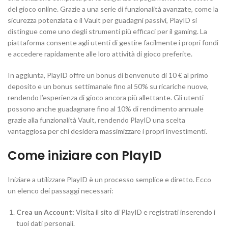
del gioco online. Grazie a una serie di funzionalità avanzate, come la
sicurezza potenziata e il Vault per guadagni passivi, PlayID si
distingue come uno degli strumenti più efficaci per il gaming. La
piattaforma consente agli utenti di gestire facilmente i propri fondi
e accedere rapidamente alle loro attività di gioco preferite.
In aggiunta, PlayID offre un bonus di benvenuto di 10 € al primo
deposito e un bonus settimanale fino al 50% su ricariche nuove,
rendendo l’esperienza di gioco ancora più allettante. Gli utenti
possono anche guadagnare fino al 10% di rendimento annuale
grazie alla funzionalità Vault, rendendo PlayID una scelta
vantaggiosa per chi desidera massimizzare i propri investimenti.
Come iniziare con PlayID
Iniziare a utilizzare PlayID è un processo semplice e diretto. Ecco
un elenco dei passaggi necessari:
Crea un Account:
Visita il sito di PlayID e registrati inserendo i
tuoi dati personali.