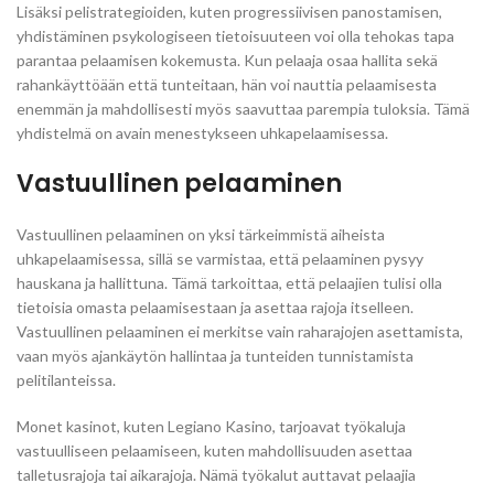
Lisäksi pelistrategioiden, kuten progressiivisen panostamisen,
yhdistäminen psykologiseen tietoisuuteen voi olla tehokas tapa
parantaa pelaamisen kokemusta. Kun pelaaja osaa hallita sekä
rahankäyttöään että tunteitaan, hän voi nauttia pelaamisesta
enemmän ja mahdollisesti myös saavuttaa parempia tuloksia. Tämä
yhdistelmä on avain menestykseen uhkapelaamisessa.
Vastuullinen pelaaminen
Vastuullinen pelaaminen on yksi tärkeimmistä aiheista
uhkapelaamisessa, sillä se varmistaa, että pelaaminen pysyy
hauskana ja hallittuna. Tämä tarkoittaa, että pelaajien tulisi olla
tietoisia omasta pelaamisestaan ja asettaa rajoja itselleen.
Vastuullinen pelaaminen ei merkitse vain raharajojen asettamista,
vaan myös ajankäytön hallintaa ja tunteiden tunnistamista
pelitilanteissa.
Monet kasinot, kuten Legiano Kasino, tarjoavat työkaluja
vastuulliseen pelaamiseen, kuten mahdollisuuden asettaa
talletusrajoja tai aikarajoja. Nämä työkalut auttavat pelaajia