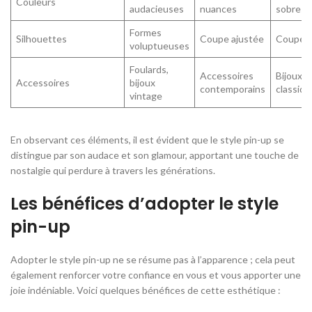
Couleurs
audacieuses
nuances
sobres
Formes
Silhouettes
Coupe ajustée
Coupe d
voluptueuses
Foulards,
Accessoires
Bijoux
Accessoires
bijoux
contemporains
classiqu
vintage
En observant ces éléments, il est évident que le style pin-up se
distingue par son audace et son glamour, apportant une touche de
nostalgie qui perdure à travers les générations.
Les bénéfices d’adopter le style
pin-up
Adopter le style pin-up ne se résume pas à l’apparence ; cela peut
également renforcer votre confiance en vous et vous apporter une
joie indéniable. Voici quelques bénéfices de cette esthétique :