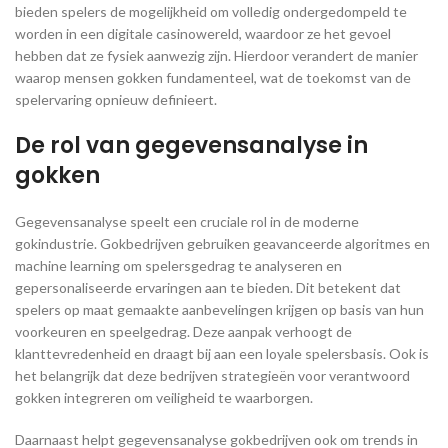
bieden spelers de mogelijkheid om volledig ondergedompeld te
worden in een digitale casinowereld, waardoor ze het gevoel
hebben dat ze fysiek aanwezig zijn. Hierdoor verandert de manier
waarop mensen gokken fundamenteel, wat de toekomst van de
spelervaring opnieuw definieert.
De rol van gegevensanalyse in
gokken
Gegevensanalyse speelt een cruciale rol in de moderne
gokindustrie. Gokbedrijven gebruiken geavanceerde algoritmes en
machine learning om spelersgedrag te analyseren en
gepersonaliseerde ervaringen aan te bieden. Dit betekent dat
spelers op maat gemaakte aanbevelingen krijgen op basis van hun
voorkeuren en speelgedrag. Deze aanpak verhoogt de
klanttevredenheid en draagt bij aan een loyale spelersbasis. Ook is
het belangrijk dat deze bedrijven strategieën voor verantwoord
gokken integreren om veiligheid te waarborgen.
Daarnaast helpt gegevensanalyse gokbedrijven ook om trends in