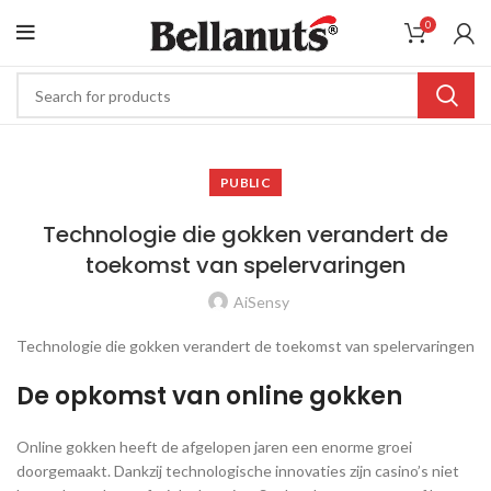
0
PUBLIC
Technologie die gokken verandert de
toekomst van spelervaringen
AiSensy
Technologie die gokken verandert de toekomst van spelervaringen
De opkomst van online gokken
Online gokken heeft de afgelopen jaren een enorme groei
doorgemaakt. Dankzij technologische innovaties zijn casino’s niet