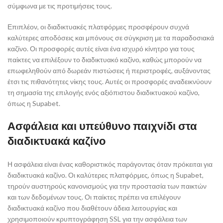
σύμφωνα με τις προτιμήσεις τους.
Επιπλέον, οι διαδικτυακές πλατφόρμες προσφέρουν συχνά
καλύτερες αποδόσεις και μπόνους σε σύγκριση με τα παραδοσιακά
καζίνο. Οι προσφορές αυτές είναι ένα ισχυρό κίνητρο για τους
παίκτες να επιλέξουν το διαδικτυακό καζίνο, καθώς μπορούν να
επωφεληθούν από δωρεάν πιστώσεις ή περιστροφές, αυξάνοντας
έτσι τις πιθανότητες νίκης τους. Αυτές οι προσφορές αναδεικνύουν
τη σημασία της επιλογής ενός αξιόπιστου διαδικτυακού καζίνο,
όπως η Supabet.
Ασφάλεια και υπεύθυνο παιχνίδι στα
διαδικτυακά καζίνο
Η ασφάλεια είναι ένας καθοριστικός παράγοντας όταν πρόκειται για
διαδικτυακά καζίνο. Οι καλύτερες πλατφόρμες, όπως η Supabet,
τηρούν αυστηρούς κανονισμούς για την προστασία των παικτών
και των δεδομένων τους. Οι παίκτες πρέπει να επιλέγουν
διαδικτυακά καζίνο που διαθέτουν άδεια λειτουργίας και
χρησιμοποιούν κρυπτογράφηση SSL για την ασφάλεια των