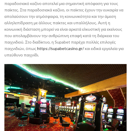
παραδοσιακό καζίνο αποτελεί μια σημαντική απόφαση για τους
παίκτες. Στα παραδοσιακά καζίνο, οι παίκτες έχουν την ευκαιρία να
απολαύσουν την ατμόσφαιρα, τη κοινωνικότητα και την άμεση
αλληλεπίδραση με άλλους παίκτες και υπαλλήλους. Αυτή η
κοινωνική διάσταση μπορεί να είναι αρκετά ελκυστική για εκείνους
που απολαμβάνουν την ανθρώπινη επαφή κατά τη διάρκεια του
παιχνιδιού. Στο διαδίκτυο, η Supabet παρέχει πολλές επιλογές
παιχνιδιών, όπως
https://supabetcasino.gr/
και ειδικά εργαλεία για
υπεύθυνο παιχνίδι.