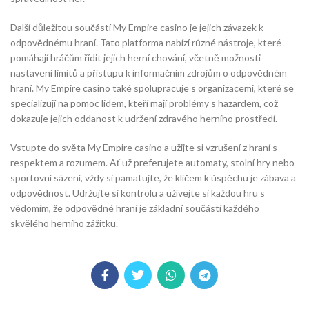
Další důležitou součástí My Empire casino je jejich závazek k
odpovědnému hraní. Tato platforma nabízí různé nástroje, které
pomáhají hráčům řídit jejich herní chování, včetně možnosti
nastavení limitů a přístupu k informačním zdrojům o odpovědném
hraní. My Empire casino také spolupracuje s organizacemi, které se
specializují na pomoc lidem, kteří mají problémy s hazardem, což
dokazuje jejich oddanost k udržení zdravého herního prostředí.
Vstupte do světa My Empire casino a užijte si vzrušení z hraní s
respektem a rozumem. Ať už preferujete automaty, stolní hry nebo
sportovní sázení, vždy si pamatujte, že klíčem k úspěchu je zábava a
odpovědnost. Udržujte si kontrolu a užívejte si každou hru s
vědomím, že odpovědné hraní je základní součástí každého
skvělého herního zážitku.