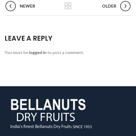
NEWER
OLDER
LEAVE A REPLY
You must be
logged in
to post a comment.