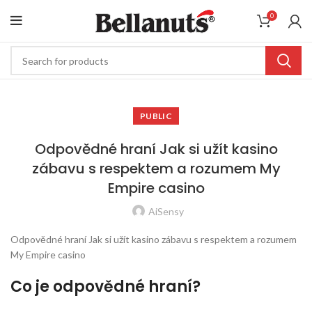
0
PUBLIC
Odpovědné hraní Jak si užít kasino
zábavu s respektem a rozumem My
Empire casino
AiSensy
Odpovědné hraní Jak si užít kasino zábavu s respektem a rozumem
My Empire casino
Co je odpovědné hraní?