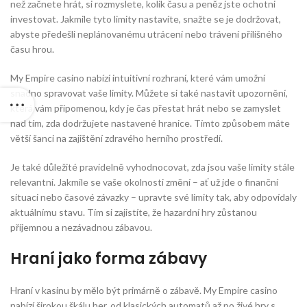
než začnete hrát, si rozmyslete, kolik času a peněz jste ochotni
investovat. Jakmile tyto limity nastavíte, snažte se je dodržovat,
abyste předešli neplánovanému utrácení nebo trávení přílišného
času hrou.
My Empire casino nabízí intuitivní rozhraní, které vám umožní
snadno spravovat vaše limity. Můžete si také nastavit upozornění,
která vám připomenou, kdy je čas přestat hrát nebo se zamyslet
nad tím, zda dodržujete nastavené hranice. Tímto způsobem máte
větší šanci na zajištění zdravého herního prostředí.
Je také důležité pravidelně vyhodnocovat, zda jsou vaše limity stále
relevantní. Jakmile se vaše okolnosti změní – ať už jde o finanční
situaci nebo časové závazky – upravte své limity tak, aby odpovídaly
aktuálnímu stavu. Tím si zajistíte, že hazardní hry zůstanou
příjemnou a nezávadnou zábavou.
Hraní jako forma zábavy
Hraní v kasinu by mělo být primárně o zábavě. My Empire casino
nabízí širokou škálu her, od klasických automatů až po živé hry s