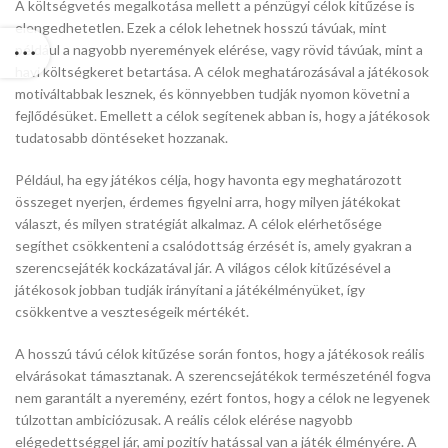
A költségvetés megalkotása mellett a pénzügyi célok kitűzése is
elengedhetetlen. Ezek a célok lehetnek hosszú távúak, mint
például a nagyobb nyeremények elérése, vagy rövid távúak, mint a
havi költségkeret betartása. A célok meghatározásával a játékosok
motiváltabbak lesznek, és könnyebben tudják nyomon követni a
fejlődésüket. Emellett a célok segítenek abban is, hogy a játékosok
tudatosabb döntéseket hozzanak.
Például, ha egy játékos célja, hogy havonta egy meghatározott
összeget nyerjen, érdemes figyelni arra, hogy milyen játékokat
választ, és milyen stratégiát alkalmaz. A célok elérhetősége
segíthet csökkenteni a csalódottság érzését is, amely gyakran a
szerencsejáték kockázatával jár. A világos célok kitűzésével a
játékosok jobban tudják irányítani a játékélményüket, így
csökkentve a veszteségeik mértékét.
A hosszú távú célok kitűzése során fontos, hogy a játékosok reális
elvárásokat támasztanak. A szerencsejátékok természeténél fogva
nem garantált a nyeremény, ezért fontos, hogy a célok ne legyenek
túlzottan ambiciózusak. A reális célok elérése nagyobb
elégedettséggel jár, ami pozitív hatással van a játék élményére. A