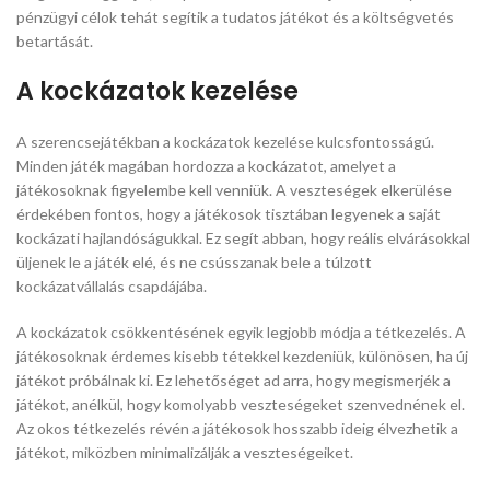
pénzügyi célok tehát segítik a tudatos játékot és a költségvetés
betartását.
A kockázatok kezelése
A szerencsejátékban a kockázatok kezelése kulcsfontosságú.
Minden játék magában hordozza a kockázatot, amelyet a
játékosoknak figyelembe kell venniük. A veszteségek elkerülése
érdekében fontos, hogy a játékosok tisztában legyenek a saját
kockázati hajlandóságukkal. Ez segít abban, hogy reális elvárásokkal
üljenek le a játék elé, és ne csússzanak bele a túlzott
kockázatvállalás csapdájába.
A kockázatok csökkentésének egyik legjobb módja a tétkezelés. A
játékosoknak érdemes kisebb tétekkel kezdeniük, különösen, ha új
játékot próbálnak ki. Ez lehetőséget ad arra, hogy megismerjék a
játékot, anélkül, hogy komolyabb veszteségeket szenvednének el.
Az okos tétkezelés révén a játékosok hosszabb ideig élvezhetik a
játékot, miközben minimalizálják a veszteségeiket.