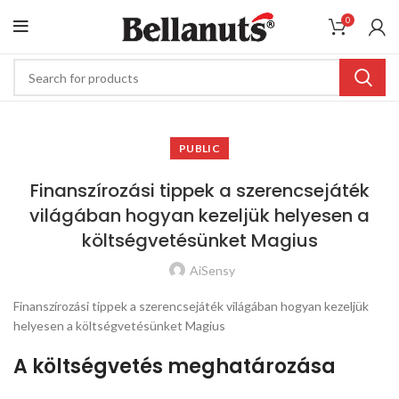
0
PUBLIC
Finanszírozási tippek a szerencsejáték
világában hogyan kezeljük helyesen a
költségvetésünket Magius
AiSensy
Finanszírozási tippek a szerencsejáték világában hogyan kezeljük
helyesen a költségvetésünket Magius
A költségvetés meghatározása