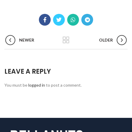
NEWER
OLDER
LEAVE A REPLY
You must be
logged in
to post a comment.