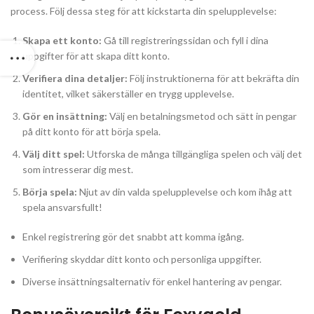
process. Följ dessa steg för att kickstarta din spelupplevelse:
Skapa ett konto:
Gå till registreringssidan och fyll i dina
uppgifter för att skapa ditt konto.
Verifiera dina detaljer:
Följ instruktionerna för att bekräfta din
identitet, vilket säkerställer en trygg upplevelse.
Gör en insättning:
Välj en betalningsmetod och sätt in pengar
på ditt konto för att börja spela.
Välj ditt spel:
Utforska de många tillgängliga spelen och välj det
som intresserar dig mest.
Börja spela:
Njut av din valda spelupplevelse och kom ihåg att
spela ansvarsfullt!
Enkel registrering gör det snabbt att komma igång.
Verifiering skyddar ditt konto och personliga uppgifter.
Diverse insättningsalternativ för enkel hantering av pengar.