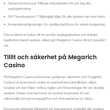
Generösa bonusar: Många erbjudanden för att öka din
spelupplevelse.
24/7 kundsupport: Tillgänglig hjälp för alla spelare när som helst.
Användarvänlig design: En smidig plattform för enkel navigering.
Dessa faktorer bidrar till en positiv spelupplevelse och främjar
lojaliteten bland spelare, vilket gör Megarich Casino till ett populärt
val.
Tillit och säkerhet på Megarich
Casino
På Megarich Casino prioriteras spelarnas säkerhet och trygghet.
Casinot är licensierat under en auktoritativ jurisdiktion, vilket
innebär att det följer strikta regler och förordningar för att skydda
spelare. Datan som hanteras av casinot krypteras för att
säkerställa att personuppgifter och transaktioner är säkra.
Dessutom erbjuder Megarich en transparent spelmiljö där spelare