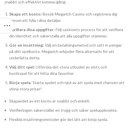
snabbt och effektivt komma igång:
Skapa ett konto:
Besök Megarich Casino och registrera dig
genom att fylla i dina detaljer.
Verifiera dina uppgifter:
Följ casinoets process för att verifiera
din identitet och säkerställa att alla uppgifter stämmer.
Gör en insättning:
Välj en betalningsmetod och sätt in pengar
på ditt spelkonto. Megarich erbjuder flera alternativ för att
underlätta detta.
Välj ditt spel:
Utforska det stora utbudet av slots och
bordsspel för att hitta dina favoriter.
Börja spela:
Starta spelet och njut av att spela med chansen att
vinna stora priser!
Skapandet av ett konto är snabbt och enkelt.
Verifieringen säkerställer en trygg och säker spelupplevelse.
Flexibla insättningsmetoder gör det lätt att börja spela.