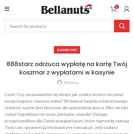
0
GAMBLING
888starz odrzuca wypłatę na kartę Twój
koszmar z wypłatami w kasynie
AiSensy
Cześć! Czy zastanawiałeś się kiedyś, jak szybko możesz otrzymać
swoje wygrane z kasyna online? W świecie hazardu internetowego
szybkość wypłat jest kluczowa dla zadowolenia graczy. Nikt nie lubi
czekać tygodniami na swoje pieniądze, prawda? Dlatego
przygotowaliśmy dla Ciebie przegląd kasyn, które naprawdę szanują
Twój czas i gwarantują błyskawiczne transakcje. Jeśli szukasz
platformy, która działa ekspresowo i pozwala cieszyć się wygranymi