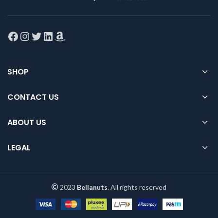
Facebook
Instagram
Twitter
LinkedIn
Amazon
SHOP
CONTACT US
ABOUT US
LEGAL
2023
Bellanuts
. All rights reserved