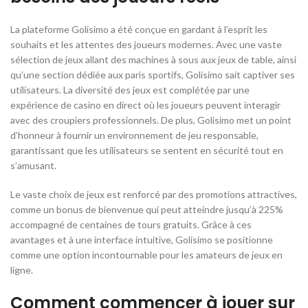
La plateforme Golisimo a été conçue en gardant à l’esprit les
souhaits et les attentes des joueurs modernes. Avec une vaste
sélection de jeux allant des machines à sous aux jeux de table, ainsi
qu’une section dédiée aux paris sportifs, Golisimo sait captiver ses
utilisateurs. La diversité des jeux est complétée par une
expérience de casino en direct où les joueurs peuvent interagir
avec des croupiers professionnels. De plus, Golisimo met un point
d’honneur à fournir un environnement de jeu responsable,
garantissant que les utilisateurs se sentent en sécurité tout en
s’amusant.
Le vaste choix de jeux est renforcé par des promotions attractives,
comme un bonus de bienvenue qui peut atteindre jusqu’à 225%
accompagné de centaines de tours gratuits. Grâce à ces
avantages et à une interface intuitive, Golisimo se positionne
comme une option incontournable pour les amateurs de jeux en
ligne.
Comment commencer à jouer sur