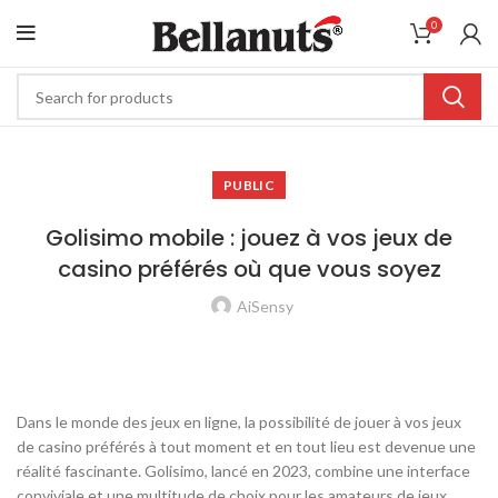
0
PUBLIC
Golisimo mobile : jouez à vos jeux de
casino préférés où que vous soyez
AiSensy
Dans le monde des jeux en ligne, la possibilité de jouer à vos jeux
de casino préférés à tout moment et en tout lieu est devenue une
réalité fascinante. Golisimo, lancé en 2023, combine une interface
conviviale et une multitude de choix pour les amateurs de jeux