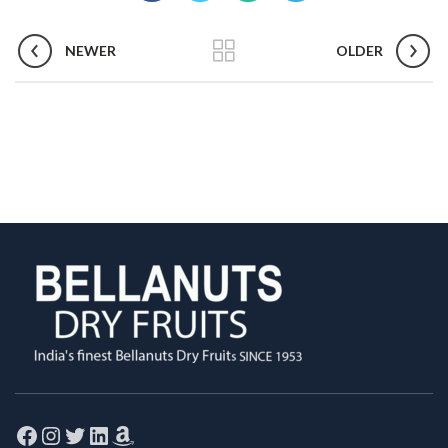
NEWER
OLDER
Facebook
Instagram
Twitter
LinkedIn
Amazon