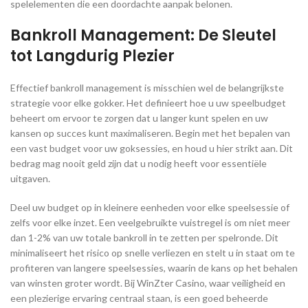
spelelementen die een doordachte aanpak belonen.
Bankroll Management: De Sleutel
tot Langdurig Plezier
Effectief bankroll management is misschien wel de belangrijkste
strategie voor elke gokker. Het definieert hoe u uw speelbudget
beheert om ervoor te zorgen dat u langer kunt spelen en uw
kansen op succes kunt maximaliseren. Begin met het bepalen van
een vast budget voor uw goksessies, en houd u hier strikt aan. Dit
bedrag mag nooit geld zijn dat u nodig heeft voor essentiële
uitgaven.
Deel uw budget op in kleinere eenheden voor elke speelsessie of
zelfs voor elke inzet. Een veelgebruikte vuistregel is om niet meer
dan 1-2% van uw totale bankroll in te zetten per spelronde. Dit
minimaliseert het risico op snelle verliezen en stelt u in staat om te
profiteren van langere speelsessies, waarin de kans op het behalen
van winsten groter wordt. Bij WinZter Casino, waar veiligheid en
een plezierige ervaring centraal staan, is een goed beheerde