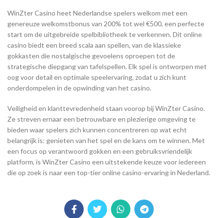
WinZter Casino heet Nederlandse spelers welkom met een
genereuze welkomstbonus van 200% tot wel €500, een perfecte
start om de uitgebreide spelbibliotheek te verkennen. Dit online
casino biedt een breed scala aan spellen, van de klassieke
gokkasten die nostalgische gevoelens oproepen tot de
strategische diepgang van tafelspellen. Elk spel is ontworpen met
oog voor detail en optimale speelervaring, zodat u zich kunt
onderdompelen in de opwinding van het casino.
Veiligheid en klanttevredenheid staan voorop bij WinZter Casino.
Ze streven ernaar een betrouwbare en plezierige omgeving te
bieden waar spelers zich kunnen concentreren op wat echt
belangrijk is: genieten van het spel en de kans om te winnen. Met
een focus op verantwoord gokken en een gebruiksvriendelijk
platform, is WinZter Casino een uitstekende keuze voor iedereen
die op zoek is naar een top-tier online casino-ervaring in Nederland.