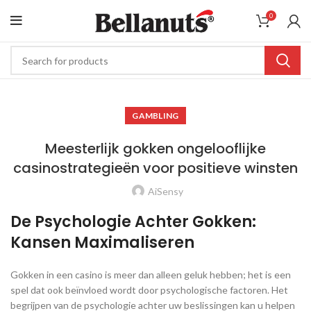
0
GAMBLING
Meesterlijk gokken ongelooflijke
casinostrategieën voor positieve winsten
AiSensy
De Psychologie Achter Gokken:
Kansen Maximaliseren
Gokken in een casino is meer dan alleen geluk hebben; het is een
spel dat ook beïnvloed wordt door psychologische factoren. Het
begrijpen van de psychologie achter uw beslissingen kan u helpen