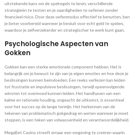
uitstekende kans om de spelregels te leren, verschillende
strategieën te testen en je vaardigheden te oefenen zonder
financieel risico. Door deze oefenmodus effectief te benutten, ben
je beter voorbereid wanneer je besluit voor echt geld te spelen,
waardoor je zelfverzekerder en strategischer te werk kunt gaan.
Psychologische Aspecten van
Gokken
Gokken kan een sterke emotionele component hebben. Het is
belangrijk om je bewust te zijn van je eigen emoties en hoe deze je
beslissingen kunnen beïnvloeden. Een reeks verliezen kan leiden
tot frustratie en impulsieve beslissingen, terwijl opeenvolgende
winsten tot overmoed kunnen leiden. Het handhaven van een
kalme en rationele houding, ongeacht de uitkomst, is essentieel
voor het succes op de lange termijn. Het herkennen van de
tekenen van problematisch gokgedrag en weten wanneer je moet
stoppen, is een teken van volwassenheid en verantwoordelijkheid.
MegaBet Casino streeft ernaar een omgeving te creëren waarin