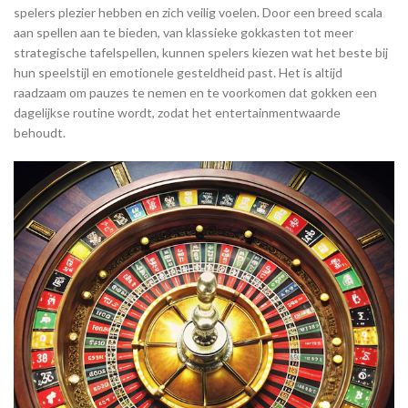
spelers plezier hebben en zich veilig voelen. Door een breed scala
aan spellen aan te bieden, van klassieke gokkasten tot meer
strategische tafelspellen, kunnen spelers kiezen wat het beste bij
hun speelstijl en emotionele gesteldheid past. Het is altijd
raadzaam om pauzes te nemen en te voorkomen dat gokken een
dagelijkse routine wordt, zodat het entertainmentwaarde
behoudt.