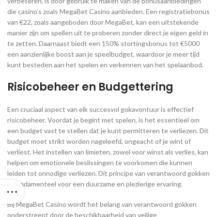
verbeteren, is door gebruik te maken van de bonusaanbiedingen
die casino’s zoals MegaBet Casino aanbieden. Een registratiebonus
van €22, zoals aangeboden door MegaBet, kan een uitstekende
manier zijn om spellen uit te proberen zonder direct je eigen geld in
te zetten. Daarnaast biedt een 150% stortingsbonus tot €5000
een aanzienlijke boost aan je speelbudget, waardoor je meer tijd
kunt besteden aan het spelen en verkennen van het spelaanbod.
Risicobeheer en Budgettering
Een cruciaal aspect van elk succesvol gokavontuur is effectief
risicobeheer. Voordat je begint met spelen, is het essentieel om
een budget vast te stellen dat je kunt permitteren te verliezen. Dit
budget moet strikt worden nageleefd, ongeacht of je wint of
verliest. Het instellen van limieten, zowel voor winst als verlies, kan
helpen om emotionele beslissingen te voorkomen die kunnen
leiden tot onnodige verliezen. Dit principe van verantwoord gokken
is fundamenteel voor een duurzame en plezierige ervaring.
Bij MegaBet Casino wordt het belang van verantwoord gokken
onderstreept door de beschikbaarheid van veilige