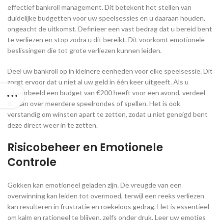
effectief bankroll management. Dit betekent het stellen van
duidelijke budgetten voor uw speelsessies en u daaraan houden,
ongeacht de uitkomst. Definieer een vast bedrag dat u bereid bent
te verliezen en stop zodra u dit bereikt. Dit voorkomt emotionele
beslissingen die tot grote verliezen kunnen leiden.
Deel uw bankroll op in kleinere eenheden voor elke speelsessie. Dit
zorgt ervoor dat u niet al uw geld in één keer uitgeeft. Als u
bijvoorbeeld een budget van €200 heeft voor een avond, verdeel
dit dan over meerdere speelrondes of spellen. Het is ook
verstandig om winsten apart te zetten, zodat u niet geneigd bent
deze direct weer in te zetten.
Risicobeheer en Emotionele
Controle
Gokken kan emotioneel geladen zijn. De vreugde van een
overwinning kan leiden tot overmoed, terwijl een reeks verliezen
kan resulteren in frustratie en roekeloos gedrag. Het is essentieel
om kalm en rationeel te blijven, zelfs onder druk. Leer uw emoties