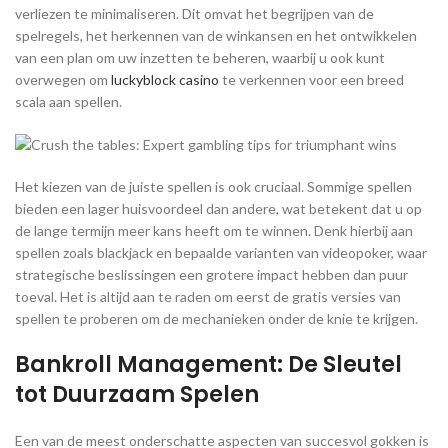
verliezen te minimaliseren. Dit omvat het begrijpen van de
spelregels, het herkennen van de winkansen en het ontwikkelen
van een plan om uw inzetten te beheren, waarbij u ook kunt
overwegen om
luckyblock casino
te verkennen voor een breed
scala aan spellen.
Het kiezen van de juiste spellen is ook cruciaal. Sommige spellen
bieden een lager huisvoordeel dan andere, wat betekent dat u op
de lange termijn meer kans heeft om te winnen. Denk hierbij aan
spellen zoals blackjack en bepaalde varianten van videopoker, waar
strategische beslissingen een grotere impact hebben dan puur
toeval. Het is altijd aan te raden om eerst de gratis versies van
spellen te proberen om de mechanieken onder de knie te krijgen.
Bankroll Management: De Sleutel
tot Duurzaam Spelen
Een van de meest onderschatte aspecten van succesvol gokken is