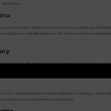
т предложить.
кеты
нусами, начиная с приветственного пакета для новичков. При рег
ны и бонусы к первому депозиту. Эти бонусы помогут вам увелич
 игр
ый выбор онлайн-игр: от классических слотов до карточных игр и
ться азартом в удобное время.
co casino, вам потребуется зарегистрироваться. Процесс регистр
ь к выбору игры и погружению в мир азарта.