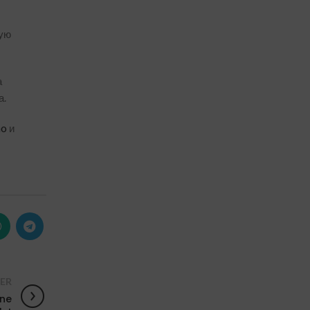
ную
а
а.
no
и
ER
hne