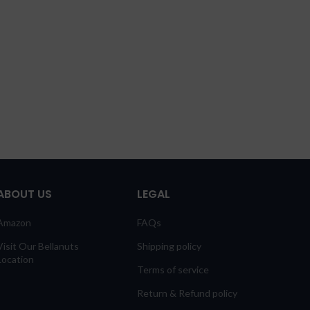
ABOUT US
LEGAL
Amazon
FAQs
Visit Our Bellanuts
Shipping policy
Location
Terms of service
Return & Refund policy