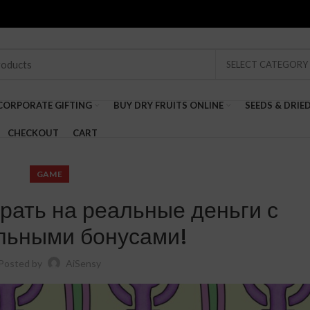
SELECT CATEGORY
CORPORATE GIFTING
BUY DRY FRUITS ONLINE
SEEDS & DRIE
CHECKOUT
CART
GAME
рать на реальные деньги с
льными бонусами!
Posted by
AiSensy