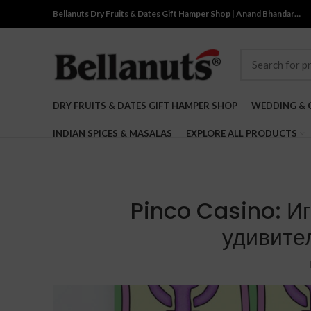
Bellanuts Dry Fruits & Dates Gift Hamper Shop | Anand Bhandar…
DRY FRUITS & DATES GIFT HAMPER SHOP
WEDDING & 
INDIAN SPICES & MASALAS
EXPLORE ALL PRODUCTS
Pinco Casino: Иг
удивите