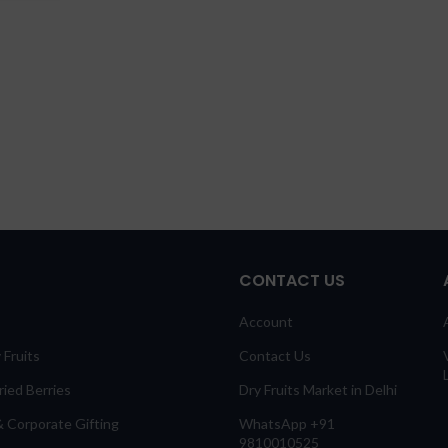
CONTACT US
Account
 Fruits
Contact Us
ied Berries
Dry Fruits Market in Delhi
 Corporate Gifting
WhatsApp +91
9810010525