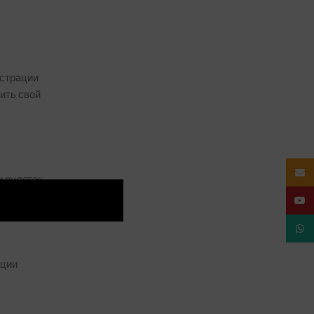
истрации
ить свой
Email
 рулеток.
YouT
What
ации