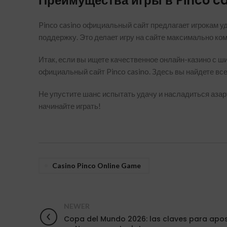
Преимущества игры в Pinco c
Pinco casino официальный сайт предлагает игрокам
поддержку. Это делает игру на сайте максимально ком
Итак, если вы ищете качественное онлайн-казино с ш
официальный сайт Pinco casino. Здесь вы найдете вс
Не упустите шанс испытать удачу и насладиться аза
начинайте играть!
Casino Pinco Online Game
NEWER
Copa del Mundo 2026: las claves para apo