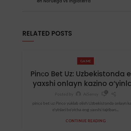
en Noruega vs Inglaterra
RELATED POSTS
GAME
Pinсo Bet Uz: Uzbekistonda 
yaxshi onlayn kazino o‘yinla
0
Posted by
AiSensy
pinco bet uz Pinсo yuklab olish Uzbekistonda onlayn k
o‘yinlari bo‘yicha eng yaxshi tajriban...
CONTINUE READING