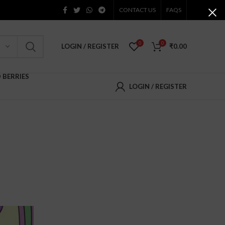
CONTACT US
FAQS
0
0
LOGIN / REGISTER
₹
0.00
D BERRIES
LOGIN / REGISTER