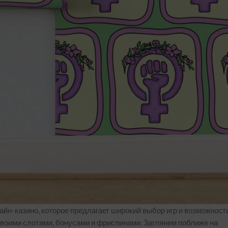
айн-казино, которое предлагает широкий выбор игр и возможность
 своими слотами, бонусами и фриспинами. Заглянем поближе на