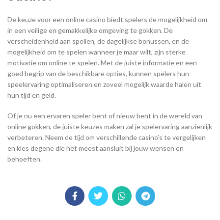
De keuze voor een online casino biedt spelers de mogelijkheid om
in een veilige en gemakkelijke omgeving te gokken. De
verscheidenheid aan spellen, de dagelijkse bonussen, en de
mogelijkheid om te spelen wanneer je maar wilt, zijn sterke
motivatie om online te spelen. Met de juiste informatie en een
goed begrip van de beschikbare opties, kunnen spelers hun
speelervaring optimaliseren en zoveel mogelijk waarde halen uit
hun tijd en geld.
Of je nu een ervaren speler bent of nieuw bent in de wereld van
online gokken, de juiste keuzes maken zal je spelervaring aanzienlijk
verbeteren. Neem de tijd om verschillende casino’s te vergelijken
en kies degene die het meest aansluit bij jouw wensen en
behoeften.