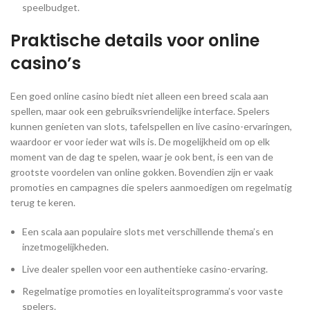
speelbudget.
Praktische details voor online
casino’s
Een goed online casino biedt niet alleen een breed scala aan
spellen, maar ook een gebruiksvriendelijke interface. Spelers
kunnen genieten van slots, tafelspellen en live casino-ervaringen,
waardoor er voor ieder wat wils is. De mogelijkheid om op elk
moment van de dag te spelen, waar je ook bent, is een van de
grootste voordelen van online gokken. Bovendien zijn er vaak
promoties en campagnes die spelers aanmoedigen om regelmatig
terug te keren.
Een scala aan populaire slots met verschillende thema’s en
inzetmogelijkheden.
Live dealer spellen voor een authentieke casino-ervaring.
Regelmatige promoties en loyaliteitsprogramma’s voor vaste
spelers.