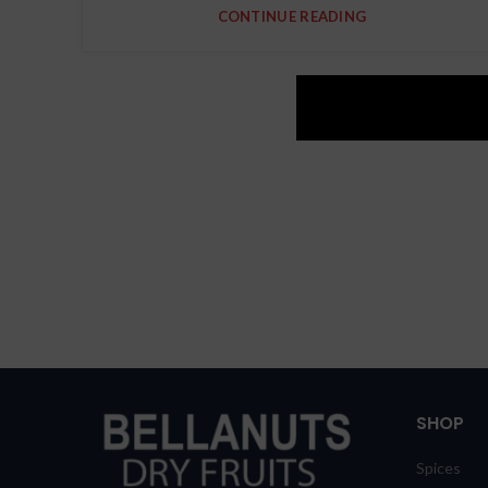
CONTINUE READING
SHOP
Spices