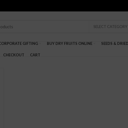
SELECT CATEGORY
CORPORATE GIFTING
BUY DRY FRUITS ONLINE
SEEDS & DRIE
CHECKOUT
CART