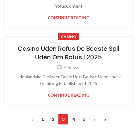
"rofusContent
CONTINUE READING
CASINO
Casino Uden Rofus De Bedste Spil
Uden Om Rofus I 2025
AiSensy
Udenlandske Casinoer Guide Until Bedste Udenlandsk
Gambling Establishment 2025
CONTINUE READING
‹
1
2
3
4
5
›
»