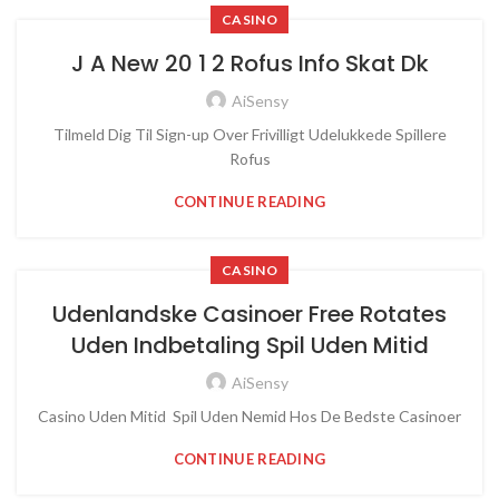
CASINO
J A New 20 1 2 Rofus Info Skat Dk
AiSensy
Tilmeld Dig Til Sign-up Over Frivilligt Udelukkede Spillere
Rofus
CONTINUE READING
CASINO
Udenlandske Casinoer Free Rotates
Uden Indbetaling Spil Uden Mitid
AiSensy
Casino Uden Mitid ️ Spil Uden Nemid Hos De Bedste Casinoer
CONTINUE READING