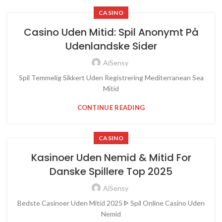
CASINO
Casino Uden Mitid: Spil Anonymt På
Udenlandske Sider
AiSensy
Spil Temmelig Sikkert Uden Registrering Mediterranean Sea
Mitid
CONTINUE READING
CASINO
Kasinoer Uden Nemid & Mitid For
Danske Spillere Top 2025
AiSensy
Bedste Casinoer Uden Mitid 2025 ᐈ Spil Online Casino Uden
Nemid