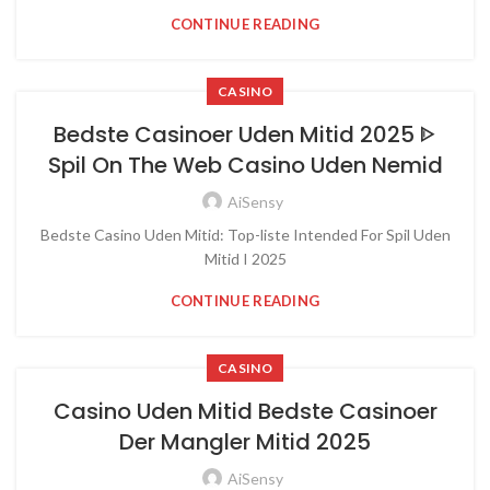
CONTINUE READING
CASINO
Bedste Casinoer Uden Mitid 2025 ᐈ
Spil On The Web Casino Uden Nemid
AiSensy
Bedste Casino Uden Mitid: Top-liste Intended For Spil Uden
Mitid I 2025
CONTINUE READING
CASINO
Casino Uden Mitid Bedste Casinoer
Der Mangler Mitid 2025
AiSensy