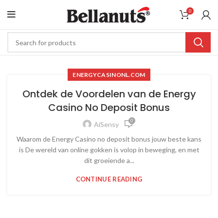
0
ENERGYCASINONL.COM
Ontdek de Voordelen van de Energy
Casino No Deposit Bonus
0
AiSensy
Waarom de Energy Casino no deposit bonus jouw beste kans
is De wereld van online gokken is volop in beweging, en met
dit groeiende a...
CONTINUE READING