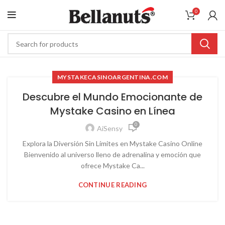
0
MYSTAKECASINOARGENTINA.COM
Descubre el Mundo Emocionante de
Mystake Casino en Línea
0
AiSensy
Explora la Diversión Sin Límites en Mystake Casino Online
Bienvenido al universo lleno de adrenalina y emoción que
ofrece Mystake Ca...
CONTINUE READING