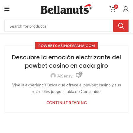
0
POWBETCASINOESPANA.COM
Descubre la emoción electrizante del
powbet casino en cada giro
0
AiSensy
Vive la experiencia única que ofrece el powbet casino y sus
increíbles juegos Tabla de Contenido
CONTINUE READING