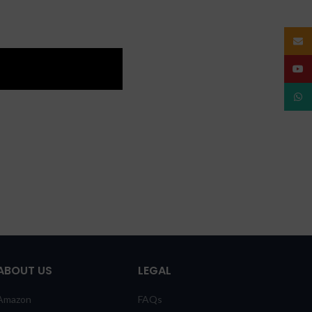
Email
YouT
What
ABOUT US
LEGAL
Amazon
FAQs