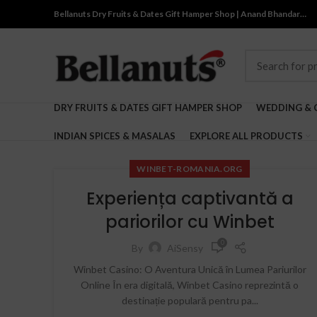
Bellanuts Dry Fruits & Dates Gift Hamper Shop | Anand Bhandar…
DRY FRUITS & DATES GIFT HAMPER SHOP
WEDDING & 
INDIAN SPICES & MASALAS
EXPLORE ALL PRODUCTS
WINBET-ROMANIA.ORG
Experiența captivantă a
pariorilor cu Winbet
0
By
AiSensy
Winbet Casino: O Aventura Unică în Lumea Pariurilor
Online În era digitală, Winbet Casino reprezintă o
destinație populară pentru pa...