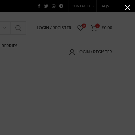
CONTACT US
FAQS
0
0
LOGIN / REGISTER
₹
0.00
D BERRIES
LOGIN / REGISTER