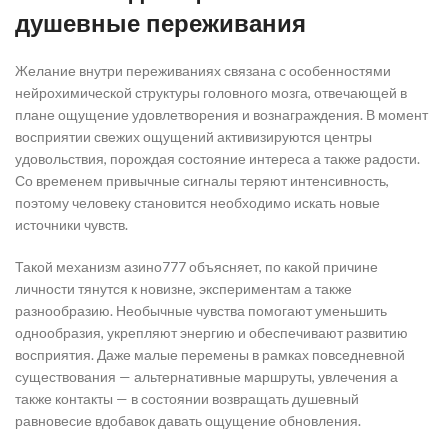
душевные переживания
Желание внутри переживаниях связана с особенностями
нейрохимической структуры головного мозга, отвечающей в
плане ощущение удовлетворения и вознаграждения. В момент
восприятии свежих ощущений активизируются центры
удовольствия, порождая состояние интереса а также радости.
Со временем привычные сигналы теряют интенсивность,
поэтому человеку становится необходимо искать новые
источники чувств.
Такой механизм азино777 объясняет, по какой причине
личности тянутся к новизне, экспериментам а также
разнообразию. Необычные чувства помогают уменьшить
однообразия, укрепляют энергию и обеспечивают развитию
восприятия. Даже малые перемены в рамках повседневной
существования — альтернативные маршруты, увлечения а
также контакты — в состоянии возвращать душевный
равновесие вдобавок давать ощущение обновления.