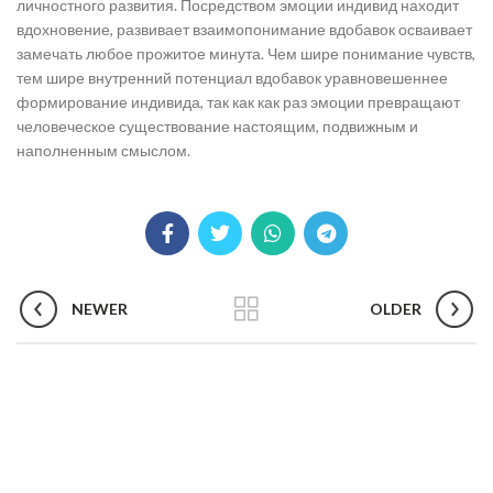
личностного развития. Посредством эмоции индивид находит
вдохновение, развивает взаимопонимание вдобавок осваивает
замечать любое прожитое минута. Чем шире понимание чувств,
тем шире внутренний потенциал вдобавок уравновешеннее
формирование индивида, так как как раз эмоции превращают
человеческое существование настоящим, подвижным и
наполненным смыслом.
NEWER
OLDER