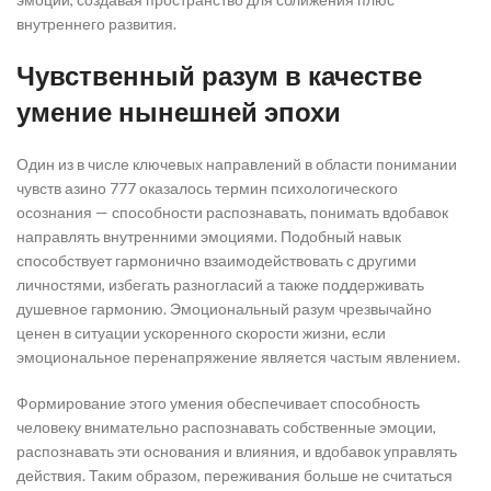
внутреннего развития.
Чувственный разум в качестве
умение нынешней эпохи
Один из в числе ключевых направлений в области понимании
чувств азино 777 оказалось термин психологического
осознания — способности распознавать, понимать вдобавок
направлять внутренними эмоциями. Подобный навык
способствует гармонично взаимодействовать с другими
личностями, избегать разногласий а также поддерживать
душевное гармонию. Эмоциональный разум чрезвычайно
ценен в ситуации ускоренного скорости жизни, если
эмоциональное перенапряжение является частым явлением.
Формирование этого умения обеспечивает способность
человеку внимательно распознавать собственные эмоции,
распознавать эти основания и влияния, и вдобавок управлять
действия. Таким образом, переживания больше не считаться