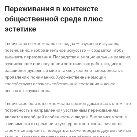
Переживания в контексте
общественной среде плюс
эстетике
Творчество во множестве его видах — звуковое искусство,
поэзия, кино, изобразительное искусство — создаётся чтобы
вызывать переживания. Посредством эмоциональные реакции,
возникающие при ощущении эстетических работ, индивид
расширяет душевный мир а также укрепляет способность к
проявлению пониманию. Художественные эмоции
способствуют осознать собственные состояния и яснее
осознать окружающих.
Творческое богатство множества времён доказывает, о том, что
потребность в направлении чувственным переживаниям
является всеобщей особенностью людей. Вне зависимости в
зависимости от времени и культурного контекста, личности
стремятся варианты передать а также передать другим личные
эмоции, создавая пространство для сближения плюс