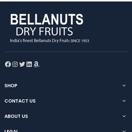
Facebook
Instagram
Twitter
LinkedIn
Amazon
SHOP
CONTACT US
ABOUT US
LEGAL