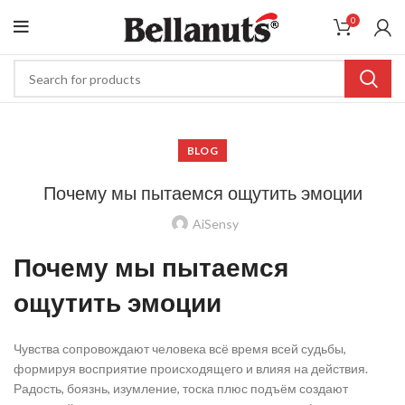
0
BLOG
Почему мы пытаемся ощутить эмоции
AiSensy
Почему мы пытаемся
ощутить эмоции
Чувства сопровождают человека всё время всей судьбы,
формируя восприятие происходящего и влияя на действия.
Радость, боязнь, изумление, тоска плюс подъём создают