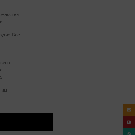
можностей
й.
ругие. Все
азино –
ко
а.
ашим
Email
YouT
ые
What