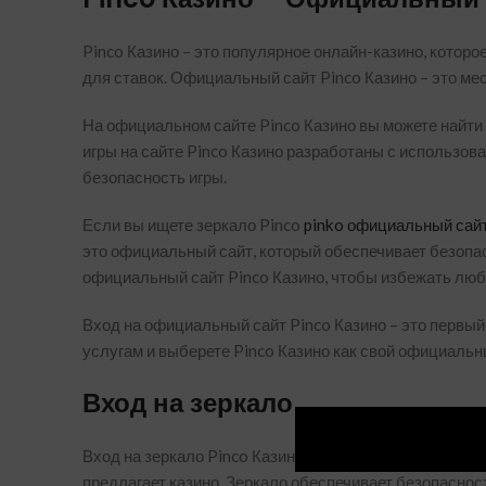
Pinco Казино – это популярное онлайн-казино, которо
для ставок. Официальный сайт Pinco Казино – это мест
На официальном сайте Pinco Казино вы можете найти о
игры на сайте Pinco Казино разработаны с использов
безопасность игры.
Если вы ищете зеркало Pinco
pinko официальный сай
это официальный сайт, который обеспечивает безопа
официальный сайт Pinco Казино, чтобы избежать люб
Вход на официальный сайт Pinco Казино – это первый
услугам и выберете Pinco Казино как свой официальны
Вход на зеркало
Вход на зеркало Pinco Казино позволяет игрокам дост
предлагает казино. Зеркало обеспечивает безопасно