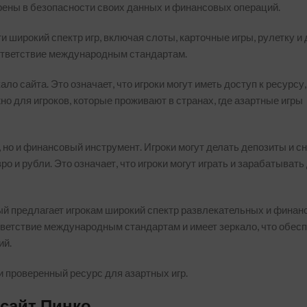
верены в безопасности своих данных и финансовых операций.
 широкий спектр игр, включая слоты, карточные игры, рулетку и 
оответствие международным стандартам.
ло сайта. Это означает, что игроки могут иметь доступ к ресурсу,
о для игроков, которые проживают в странах, где азартные игры
, но и финансовый инструмент. Игроки могут делать депозиты и с
 и рубли. Это означает, что игроки могут играть и зарабатывать 
рый предлагает игрокам широкий спектр развлекательных и фина
тветствие международным стандартам и имеет зеркало, что обес
ий.
 и проверенный ресурс для азартных игр.
сайт Пинко