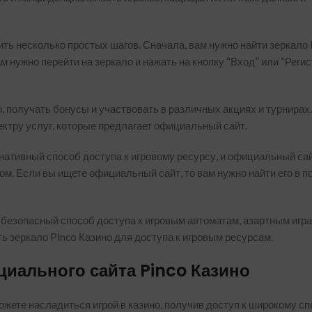
ить несколько простых шагов. Сначала, вам нужно найти зеркало 
ам нужно перейти на зеркало и нажать на кнопку “Вход” или “Регис
о, получать бонусы и участвовать в различных акциях и турнирах
ектру услуг, которые предлагает официальный сайт.
рнативный способ доступа к игровому ресурсу, и официальный са
. Если вы ищете официальный сайт, то вам нужно найти его в п
 и безопасный способ доступа к игровым автоматам, азартным игра
 зеркало Pinco Казино для доступа к игровым ресурсам.
иального сайта Pinco Казино
ожете насладиться игрой в казино, получив доступ к широкому спе