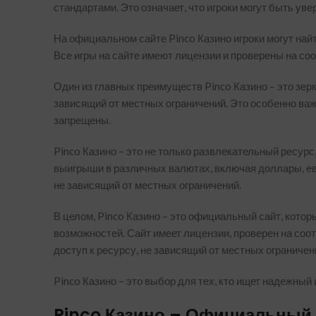
стандартами. Это означает, что игроки могут быть у
На официальном сайте Pinco Казино игроки могут найти
Все игры на сайте имеют лицензии и проверены на с
Один из главных преимуществ Pinco Казино – это зерка
зависящий от местных ограничений. Это особенно важн
запрещены.
Pinco Казино – это не только развлекательный ресурс
выигрыши в различных валютах, включая доллары, евро
не зависящий от местных ограничений.
В целом, Pinco Казино – это официальный сайт, кото
возможностей. Сайт имеет лицензии, проверен на соо
доступ к ресурсу, не зависящий от местных ограничен
Pinco Казино – это выбор для тех, кто ищет надежный
Pinco Казино – Официальный 