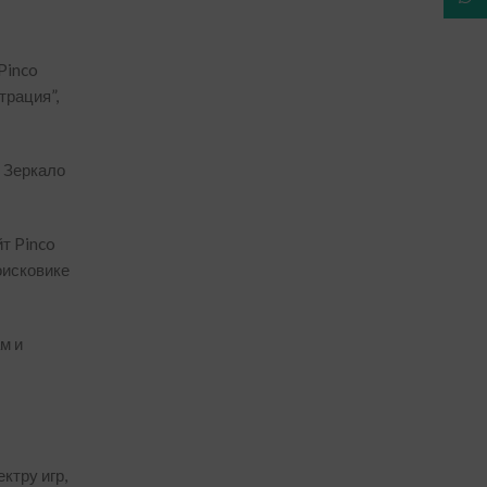
Pinco
трация”,
. Зеркало
йт Pinco
оисковике
м и
ктру игр,