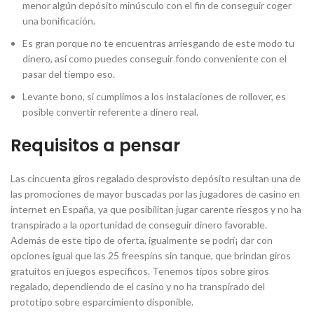
menor algún depósito minúsculo con el fin de conseguir coger
una bonificación.
Es gran porque no te encuentras arriesgando de este modo tu
dinero, así­ como puedes conseguir fondo conveniente con el
pasar del tiempo eso.
Levante bono, si cumplimos a los instalaciones de rollover, es
posible convertir referente a dinero real.
Requisitos a pensar
Las cincuenta giros regalado desprovisto depósito resultan una de
las promociones de mayor buscadas por las jugadores de casino en
internet en España, ya que posibilitan jugar carente riesgos y no ha
transpirado a la oportunidad de conseguir dinero favorable.
Además de este tipo de oferta, igualmente se podrí¡ dar con
opciones igual que las 25 freespins sin tanque, que brindan giros
gratuitos en juegos específicos. Tenemos tipos sobre giros
regalado, dependiendo de el casino y no ha transpirado del
prototipo sobre esparcimiento disponible.