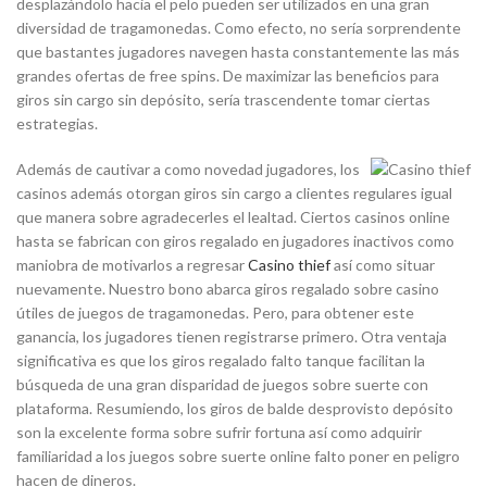
desplazándolo hacia el pelo pueden ser utilizados en una gran
diversidad de tragamonedas. Como efecto, no serí­a sorprendente
que bastantes jugadores navegen hasta constantemente las más
grandes ofertas de free spins. De maximizar las beneficios para
giros sin cargo sin depósito, serí­a trascendente tomar ciertas
estrategias.
Además de cautivar a como novedad jugadores, los
casinos además otorgan giros sin cargo a clientes regulares igual
que manera sobre agradecerles el lealtad. Ciertos casinos online
hasta se fabrican con giros regalado en jugadores inactivos como
maniobra de motivarlos a regresar
Casino thief
así­ como situar
nuevamente. Nuestro bono abarca giros regalado sobre casino
útiles de juegos de tragamonedas. Pero, para obtener este
ganancia, los jugadores tienen registrarse primero. Otra ventaja
significativa es que los giros regalado falto tanque facilitan la
búsqueda de una gran disparidad de juegos sobre suerte con
plataforma. Resumiendo, los giros de balde desprovisto depósito
son la excelente forma sobre sufrir fortuna así­ como adquirir
familiaridad a los juegos sobre suerte online falto poner en peligro
hacen de dineros.