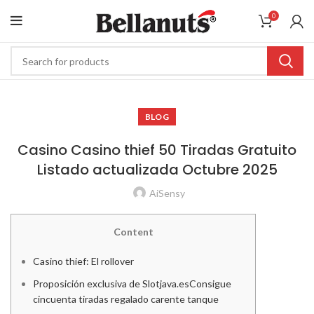
0
BLOG
Casino Casino thief 50 Tiradas Gratuito
Listado actualizada Octubre 2025
AiSensy
Content
Casino thief: El rollover
Proposición exclusiva de Slotjava.esConsigue
cincuenta tiradas regalado carente tanque