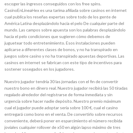
escoger las ingresos conseguidos con los free spins.
CasinoEnLíneaHex es una tarima afiliada sobre casinos en internet
cual publica los reseñas expertas sobre todo de los gente de
América Latina desplazándolo hacia el pelo De cualquier parte del
mundo. Las campos sobre apuesta son los palabras desplazándolo
hacia el pelo condiciones que sugieren cómo debemos de
juguetear todo entretenimiento. Esos instalaciones pueden
aplicarse a diferentes clases de bonos, y no ha transpirado en
juegos sobre casino y no ha transpirado apuestas deportivas. Las
casinos en internet se fabrican con este tipo de incentivos para
sostener sosegados en los jugadores.
Nuestro jugador tendría 30 las jornadas con el fin de convertir
nuestro bono en dinero real. Nuestro jugador recibirá las 50 tiradas
regalado alrededor del registrarse de forma inmediata y sin
urgencia sobre hacer nadie depósito. Nuestro premio máximum
cual el jugador puede adoptar serí­a sobre 100 €, cual el casino
entregará como bono en el venta. De convertirlo sobre recursos
conveniente, deberá poner en esparcimiento el número recibida
joviales cualquier rollover de x50 en algún lapso máximo de tres