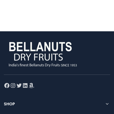
Facebook
Instagram
Twitter
LinkedIn
Amazon
SHOP