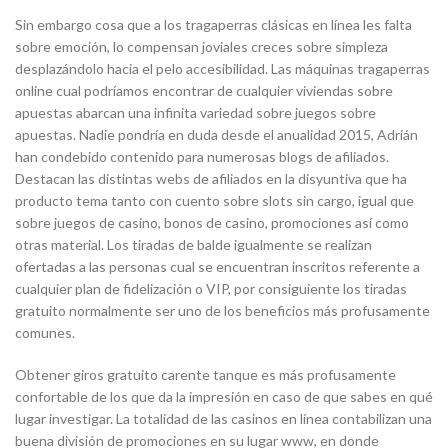
Sin embargo cosa que a los tragaperras clásicas en línea les falta
sobre emoción, lo compensan joviales creces sobre simpleza
desplazándolo hacia el pelo accesibilidad. Las máquinas tragaperras
online cual podrí­amos encontrar de cualquier viviendas sobre
apuestas abarcan una infinita variedad sobre juegos sobre
apuestas. Nadie pondrí­a en duda desde el anualidad 2015, Adrián
han condebido contenido para numerosas blogs de afiliados.
Destacan las distintas webs de afiliados en la disyuntiva que ha
producto tema tanto con cuento sobre slots sin cargo, igual que
sobre juegos de casino, bonos de casino, promociones así­ como
otras material. Los tiradas de balde igualmente se realizan
ofertadas a las personas cual se encuentran inscritos referente a
cualquier plan de fidelización o VIP, por consiguiente los tiradas
gratuito normalmente ser uno de los beneficios más profusamente
comunes.
Obtener giros gratuito carente tanque es más profusamente
confortable de los que da la impresión en caso de que sabes en qué
lugar investigar. La totalidad de las casinos en línea contabilizan una
buena división de promociones en su lugar www, en donde