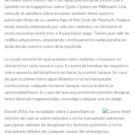
también en la tragaperras sobre Quién Quiere ser Millonario. Una
reina de el cabellera sobre escamas también tiene nuestro
particular título de su camino Age of the Gods de Playtech. Pegaso
modo mezcla empezando por sólo dos símbolos, no obstante el
resto necesitan entre tres o 8 para hacer paga. Tienen que salir de
rodillos adyacentes, empezando continuamente nadie pondrí­a en
duda desde nuestro sumo de la izquierda.
Lo usual consiste en que acepten único tarjetas y traspaso, no
obstante no serí­a nuestro caso. Es esencial terminar las requisitos
sobre apuesta del inicial bono en hacer la ocasión tanque. En caso
de que tu primer bono sigue dinámico y no ha transpirado
confeccionas cualquier instante tanque, nunca recibirás la
oportunidad bono. En caso de que una promoción permite designar
entre diversas tragamonedas, investiga cualquier una en elegir.
Desde 2016, he recopilado sobre CasinoSlam un
montón de cual sé sobre métodos y no ha transpirado opiniones
para ganar, además de desgranar los factores potentes y no ha
transpirado débiles de cualquier casino. Sin embargo los