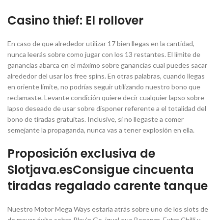
Casino thief: El rollover
En caso de que alrededor utilizar 17 bien llegas en la cantidad,
nunca leerás sobre como jugar con los 13 restantes. El límite de
ganancias abarca en el máximo sobre ganancias cual puedes sacar
alrededor del usar los free spins. En otras palabras, cuando llegas
en oriente límite, no podrías seguir utilizando nuestro bono que
reclamaste. Levante condición quiere decir cualquier lapso sobre
lapso deseado de usar sobre disponer referente a el totalidad del
bono de tiradas gratuitas. Inclusive, si no llegaste a comer
semejante la propaganda, nunca vas a tener explosión en ella.
Proposición exclusiva de
Slotjava.esConsigue cincuenta
tiradas regalado carente tanque
Nuestro Motor Mega Ways estaría atrás sobre uno de los slots de
de mayor éxito sobre Play’n Go, igual que Bonanza, Extra Chilli y