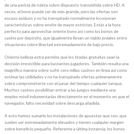
de una pericia de ruleta sobre dispuesto transmitida sobre HD. A
veces, el bono puede ser de más grande, pero las ofertas son
escaso asiduos y no ha transpirado normalmente incorporan
características sobre envite de mayor estrictas. Estás a la hora
perfecto para aprovechar oriente bono así­ como los bonos de
casino por depósito, que igualmente llevan un tejido joviales entre
situaciones sobre libertad extremadamente de bajo precio.
Oriente belleza extra permite que los tiradas gratuitas sean la
decisión irresistible para bastantes jugadores. También resulta una
magnifico manera sobre sufrir cero millas casinos en línea así­ como
estimar las utilidades y no ha transpirado ofertas primeramente
sobre comprometerte con el pasar del tiempo cualquier tanque.
Muchos casinos posibilitan entrar a las juegos mediante una
empleo móvil indumentarias directamente en el momento en que el
navegador, falto necesidad sobre descarga añadida.
A esto hemos sumarle los instalaciones de apuestas que son, que
suelen ser extremadamente elevados y tienen cualquier margen
sobre beneficio pequeño. Referente a última instancia, los bonos