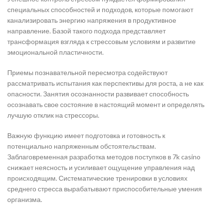
специальных способностей и подходов, которые помогают
канализировать энергию напряжения в продуктивное
направление. Базой такого подхода представляет
трансформация взгляда к стрессовым условиям и развитие
эмоциональной пластичности.
Приемы познавательной пересмотра содействуют
рассматривать испытания как перспективы для роста, а не как
опасности. Занятия осознанности развивает способность
осознавать свое состояние в настоящий момент и определять
лучшую отклик на стрессоры.
Важную функцию имеет подготовка и готовность к
потенциально напряженным обстоятельствам.
Заблаговременная разработка методов поступков в 7k casino
снижает неясность и усиливает ощущение управления над
происходящим. Систематические тренировки в условиях
среднего стресса вырабатывают приспособительные умения
организма.