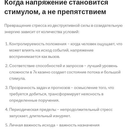
Когда напряжение становится
стимулом, а не препятствием
Превращение стресса из деструктивной силы в созидательную
энергию зависит от количества условий:
Контролируемость положения – когда человек ощущает, что
может влиять на исход событий, напряжение
воспринимается как вызов.
Соответствие способностей и запросов – лучший уровень
сложности в 7к казино создает состояние потока и большой
стимула.
Прозрачность задач и прогнозов – осмысление того, что
требуется добиться, трансформирует неясность в
определенные поручения.
Периодическая пределы – непродолжительный стресс
запускает, длительный изнуряет.
Личная важность исхода – важность назначения