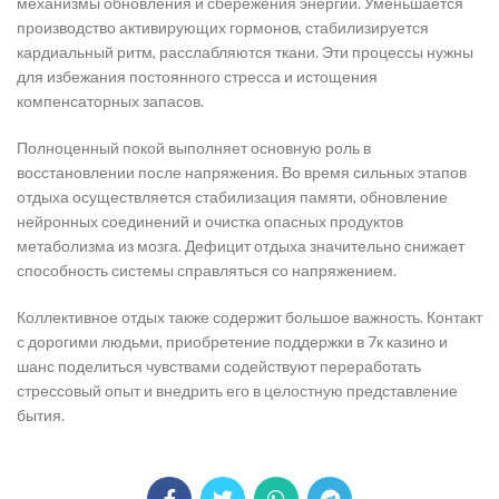
механизмы обновления и сбережения энергии. Уменьшается
производство активирующих гормонов, стабилизируется
кардиальный ритм, расслабляются ткани. Эти процессы нужны
для избежания постоянного стресса и истощения
компенсаторных запасов.
Полноценный покой выполняет основную роль в
восстановлении после напряжения. Во время сильных этапов
отдыха осуществляется стабилизация памяти, обновление
нейронных соединений и очистка опасных продуктов
метаболизма из мозга. Дефицит отдыха значительно снижает
способность системы справляться со напряжением.
Коллективное отдых также содержит большое важность. Контакт
с дорогими людьми, приобретение поддержки в 7к казино и
шанс поделиться чувствами содействуют переработать
стрессовый опыт и внедрить его в целостную представление
бытия.