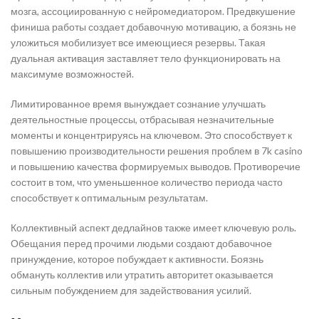
мозга, ассоциированную с нейромедиатором. Предвкушение
финиша работы создает добавочную мотивацию, а боязнь не
уложиться мобилизует все имеющиеся резервы. Такая
дуальная активация заставляет тело функционировать на
максимуме возможностей.
Лимитированное время вынуждает сознание улучшать
деятельностные процессы, отбрасывая незначительные
моменты и концентрируясь на ключевом. Это способствует к
повышению производительности решения проблем в 7k casino
и повышению качества формируемых выводов. Противоречие
состоит в том, что уменьшенное количество периода часто
способствует к оптимальным результатам.
Коллективный аспект дедлайнов также имеет ключевую роль.
Обещания перед прочими людьми создают добавочное
принуждение, которое побуждает к активности. Боязнь
обмануть коллектив или утратить авторитет оказывается
сильным побуждением для задействования усилий.