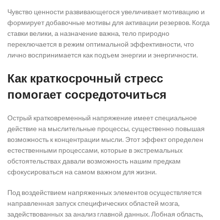
Чувство ценности развивающегося увеличивает мотивацию и
формирует добавочные мотивы для активации резервов. Когда
ставки велики, а назначение важна, тело природно
переключается в режим оптимальной эффективности, что
лично воспринимается как подъем энергии и энергичности.
Как краткосрочный стресс
помогает сосредоточиться
Острый кратковременный напряжение имеет специальное
действие на мыслительные процессы, существенно повышая
возможность к концентрации мысли. Этот эффект определен
естественными процессами, которые в экстремальных
обстоятельствах давали возможность нашим предкам
сфокусироваться на самом важном для жизни.
Под воздействием напряженных элементов осуществляется
направленная запуск специфических областей мозга,
задействованных за анализ главной данных. Лобная область,