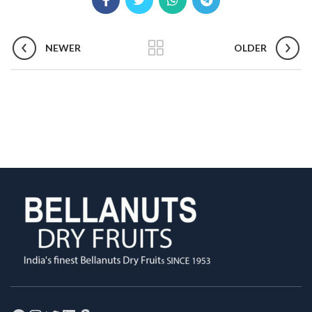
NEWER
OLDER