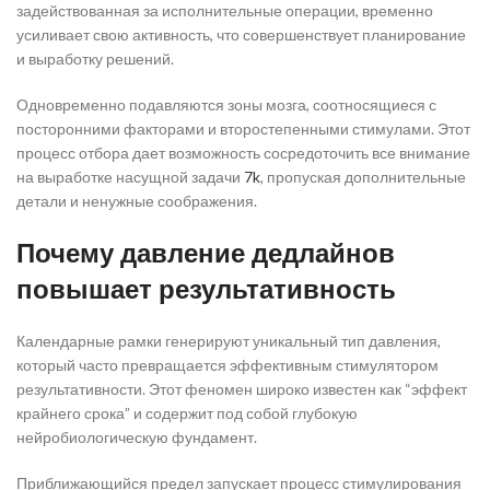
задействованная за исполнительные операции, временно
усиливает свою активность, что совершенствует планирование
и выработку решений.
Одновременно подавляются зоны мозга, соотносящиеся с
посторонними факторами и второстепенными стимулами. Этот
процесс отбора дает возможность сосредоточить все внимание
на выработке насущной задачи
7k
, пропуская дополнительные
детали и ненужные соображения.
Почему давление дедлайнов
повышает результативность
Календарные рамки генерируют уникальный тип давления,
который часто превращается эффективным стимулятором
результативности. Этот феномен широко известен как “эффект
крайнего срока” и содержит под собой глубокую
нейробиологическую фундамент.
Приближающийся предел запускает процесс стимулирования