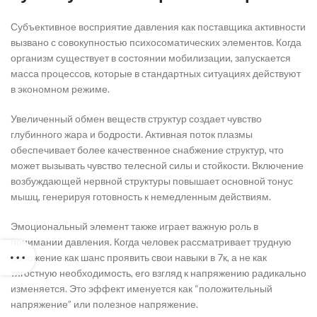
Субъективное восприятие давления как поставщика активности
вызвано с совокупностью психосоматических элементов. Когда
организм существует в состоянии мобилизации, запускается
масса процессов, которые в стандартных ситуациях действуют
в экономном режиме.
Увеличенный обмен веществ структур создает чувство
глубинного жара и бодрости. Активная поток плазмы
обеспечивает более качественное снабжение структур, что
может вызывать чувство телесной силы и стойкости. Включение
возбуждающей нервной структуры повышает основной тонус
мышц, генерируя готовность к немедленным действиям.
Эмоциональный элемент также играет важную роль в
понимании давления. Когда человек рассматривает трудную
положение как шанс проявить свои навыки в 7к, а не как
тягостную необходимость, его взгляд к напряжению радикально
изменяется. Это эффект именуется как “положительный
напряжение” или полезное напряжение.