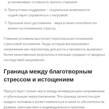
устанавливает готовность тратить старания.
Присутствие поддержки – социальные возможности
содействуют управляться с нагрузкой.
Прошлый опыт достижения – вера в своих способностях
влияет на понимание стресса.
Главным условием выступает персональная понимание
стрессовой положения. Люди, которые воспринимают
напряжение как перспективу для роста и прогресса, выявляют
более качественные результаты и меньше страдают от вредных
последствий напряжения.
Граница между благотворным
стрессом и истощением
Присутствует тонкая черта между активирующим напряжением
и губительным переутомлением. Эта граница личностна для
каждого человека и может изменяться в связи от обстоятельств,
режима самочувствия и индивидуального практики.