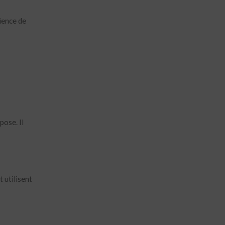
rience de
pose. Il
 utilisent