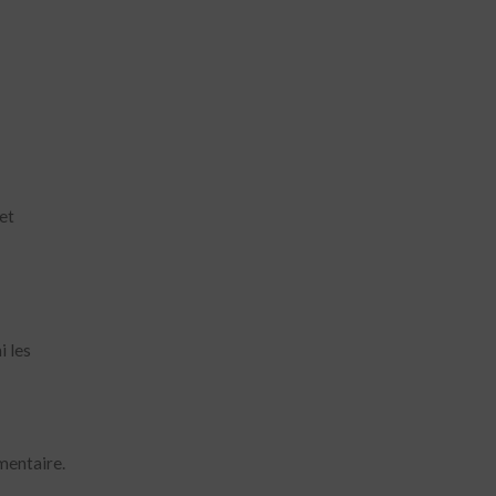
et
i les
mentaire.