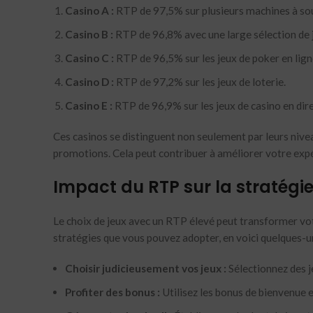
Casino A :
RTP de 97,5% sur plusieurs machines à so
Casino B :
RTP de 96,8% avec une large sélection de j
Casino C :
RTP de 96,5% sur les jeux de poker en lign
Casino D :
RTP de 97,2% sur les jeux de loterie.
Casino E :
RTP de 96,9% sur les jeux de casino en dire
Ces casinos se distinguent non seulement par leurs nive
promotions. Cela peut contribuer à améliorer votre exp
Impact du RTP sur la stratégie
Le choix de jeux avec un RTP élevé peut transformer vo
stratégies que vous pouvez adopter, en voici quelques-u
Choisir judicieusement vos jeux :
Sélectionnez des j
Profiter des bonus :
Utilisez les bonus de bienvenue 