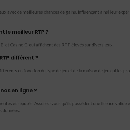
 jeux avec de meilleures chances de gains, influençant ainsi leur expé
t le meilleur RTP ?
B, et Casino C, qui affichent des RTP élevés sur divers jeux.
 RTP différent ?
fférents en fonction du type de jeu et de la maison de jeu qui les pro
.
nos en ligne ?
entés et réputés. Assurez-vous qu’ils possèdent une licence valide et
s données.