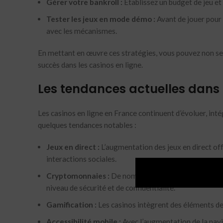
Gérer votre bankroll :
Établissez un budget de jeu et
Tester les jeux en mode démo :
Avant de jouer pour d
avec les mécanismes.
En mettant en œuvre ces stratégies, vous pouvez non se
succès dans les casinos en ligne.
Les tendances actuelles dans l
Les casinos en ligne en France continuent d’évoluer, int
quelques tendances notables :
Jeux en direct :
L’augmentation des jeux en direct of
interactions sociales.
Cryptomonnaies :
De nombreux casinos commencent
niveau de sécurité et de confidentialité.
Gamification :
Les casinos intègrent des éléments de
Accessibilité mobile :
Avec l’augmentation de la navi