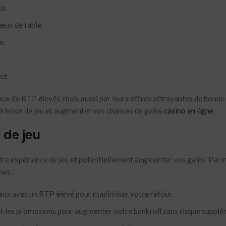
us.
eux de table.
e.
ct.
aux de RTP élevés, mais aussi par leurs offres attrayantes de bonus 
érience de jeu et augmenter vos chances de gains
casino en ligne
.
 de jeu
tre expérience de jeu et potentiellement augmenter vos gains. Parm
nes :
eux avec un RTP élevé pour maximiser votre retour.
et les promotions pour augmenter votre bankroll sans risque supplé