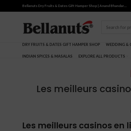
Bellanuts Dry Fruits & Dates Gift Hamper Shop | Anand Bhandar…
DRY FRUITS & DATES GIFT HAMPER SHOP
WEDDING & 
INDIAN SPICES & MASALAS
EXPLORE ALL PRODUCTS
Les meilleurs casino
Les meilleurs casinos en l