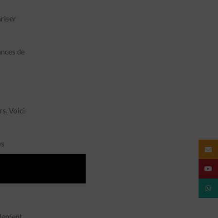
ariser
ances de
s. Voici
es
Email
YouT
ant un
What
ilement