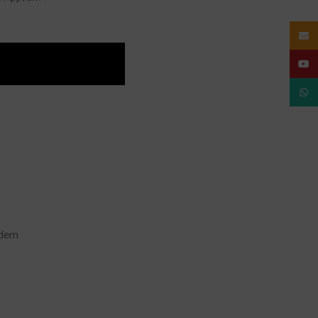
Email
YouT
What
udem