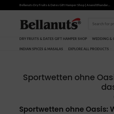
Bellanuts Dry Fruits & Dates Gift Hamper Shop | Anand Bhandar…
DRY FRUITS & DATES GIFT HAMPER SHOP
WEDDING & 
INDIAN SPICES & MASALAS
EXPLORE ALL PRODUCTS
Sportwetten ohne Oasi
da
Sportwetten ohne Oasis: 