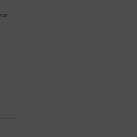
rden.