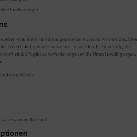
d Wettbedingungen
ns
rtwetten-Anbietern sind die angebotenen Boni und Promotions. Viel
 es wert sind, genauer betrachtet zu werden. Es ist wichtig, die
nüpft sind. Oft gibt es Anforderungen an die Umsatzbedingungen, d
.
Boni vergleichen:
ortarten anwendbar sind
optionen