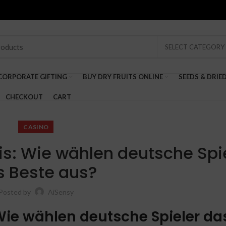
SELECT CATEGORY
CORPORATE GIFTING
BUY DRY FRUITS ONLINE
SEEDS & DRIE
CHECKOUT
CART
CASINO
s: Wie wählen deutsche Spi
s Beste aus?
Posted by
AiSensy
Wie wählen deutsche Spieler da