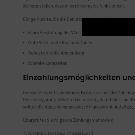
sicherzustellen, dass alles reibungslos funktioniert.
Einige Punkte, die die Benutzerfreundlichkeit verbessern
Klare Gestaltung der Wettseite
Gute Such- und Filterfunktionen
Robuste mobile Anwendung
Schnelle Ladezeiten
Einzahlungsmöglichkeiten un
Ein weiteres entscheidendes Kriterium sind die Zahlungs
Einzahlungsmöglichkeiten ist wichtig, damit Sie schnel
sollten die Auszahlungsprozesse transparent und zügig s
Überprüfen Sie folgende Zahlungsmethoden:
Kreditkarten (Visa, MasterCard)