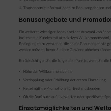
Transparente Informationen zu Bonusangeboten un
Bonusangebote und Promotio
Ein weiterer wichtiger Aspekt bei der Auswahl von Spo
locken neue Kunden mit attraktiven Willkommensboni, die
Bedingungen zu verstehen, die an die Bonusangebote gek
werden müssen, bevor Sie Ihre Gewinne abheben können
Berücksichtigen Sie die folgenden Punkte, wenn Sie die 
Höhe des Willkommensbonus
Verdopplung oder Erhöhung der ersten Einzahlung
Regelmäßige Promotions für Bestandskunden
Ob die Boni auch auf Livewetten oder spezifische Sp
Einsatzmöglichkeiten und Wett