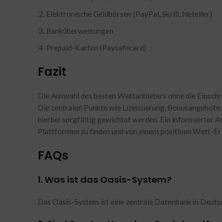
Elektronische Geldbörsen (PayPal, Skrill, Neteller)
Banküberweisungen
Prepaid-Karten (Paysafecard)
Fazit
Die Auswahl des besten Wettanbieters ohne die Einsch
Die zentralen Punkte wie Lizenzierung, Bonusangebote
hierbei sorgfältig gewichtet werden. Ein informierter A
Plattformen zu finden und von einem positiven Wett-Erle
FAQs
1. Was ist das Oasis-System?
Das Oasis-System ist eine zentrale Datenbank in Deutsch