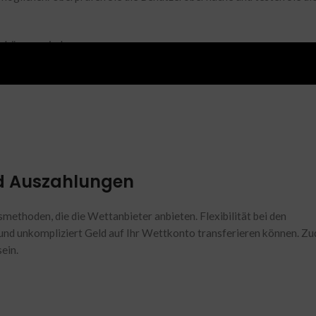
 können, sind:
d Auszahlungen
methoden, die die Wettanbieter anbieten. Flexibilität bei den
l und unkompliziert Geld auf Ihr Wettkonto transferieren können. Z
ein.