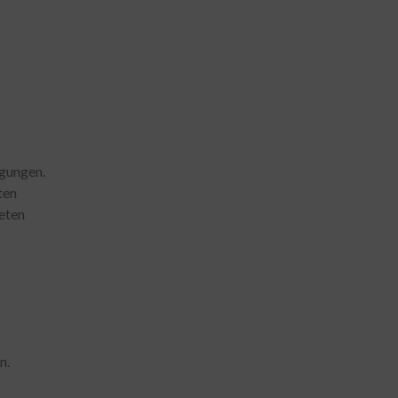
egungen.
ten
neten
n.