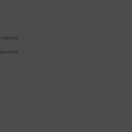
e Anbieter
ie erfüllt