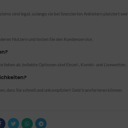
ems sind legal, solange sie bei lizenzierten Anbietern platziert we
nderen Nutzern und testen Sie den Kundenservice.
en?
rlieben ab, beliebte Optionen sind Einzel-, Kombi- und Livewetten.
ichkeiten?
en, dass Sie schnell und unkompliziert Geld transferieren können.