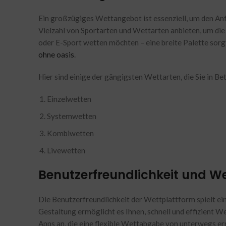
Ein großzügiges Wettangebot ist essenziell, um den Anfo
Vielzahl von Sportarten und Wettarten anbieten, um die
oder E-Sport wetten möchten – eine breite Palette sorgt 
ohne oasis
.
Hier sind einige der gängigsten Wettarten, die Sie in Bet
Einzelwetten
Systemwetten
Kombiwetten
Livewetten
Benutzerfreundlichkeit und W
Die Benutzerfreundlichkeit der Wettplattform spielt ein
Gestaltung ermöglicht es Ihnen, schnell und effizient W
Apps an, die eine flexible Wettabgabe von unterwegs er