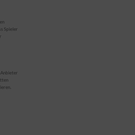
gen
s Spieler
r
 Anbieter
etten
ieren.