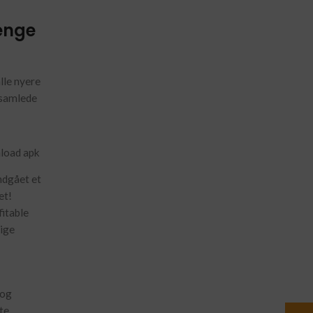
penge
lle nyere
n samlede
indgået et
et!
fitable
dige
 og
tte