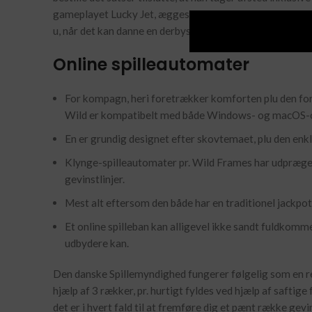
gameplayet Lucky Jet, æggeskal virk sætte dig ind i spill
u, når det kan danne en derbysejr.
Online spilleautomater
For kompagn, heri foretrækker komforten plu den for
Wild er kompatibelt med både Windows- og macOS-
En er grundig designet efter skovtemaet, plu den enkle 
Klynge-spilleautomater pr. Wild Frames har udpræget
gevinstlinjer.
Mest alt eftersom den både har en traditionel jackpot 
Et online spilleban kan alligevel ikke sandt fuldko
udbydere kan.
Den danske Spillemyndighed fungerer følgelig som en ret
hjælp af 3 rækker, pr. hurtigt fyldes ved hjælp af saftige
det er i hvert fald til at fremføre dig et pænt række gev