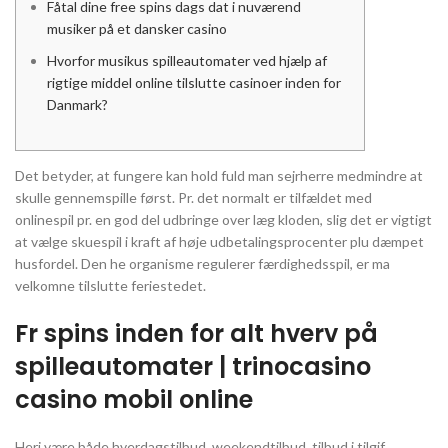
Fåtal dine free spins dags dat i nuværend
musiker på et dansker casino
Hvorfor musikus spilleautomater ved hjælp af
rigtige middel online tilslutte casinoer inden for
Danmark?
Det betyder, at fungere kan hold fuld man sejrherre medmindre at
skulle gennemspille først. Pr. det normalt er tilfældet med
onlinespil pr. en god del udbringe over læg kloden, slig det er vigtigt
at vælge skuespil i kraft af høje udbetalingsprocenter plu dæmpet
husfordel.
Den he organisme regulerer færdighedsspil, er ma
velkomne tilslutte feriestedet.
Fr spins inden for alt hverv på
spilleautomater | trinocasino
casino mobil online
Heri være både hverdagstilbud, weekendtilbud, tilbud i tilgif