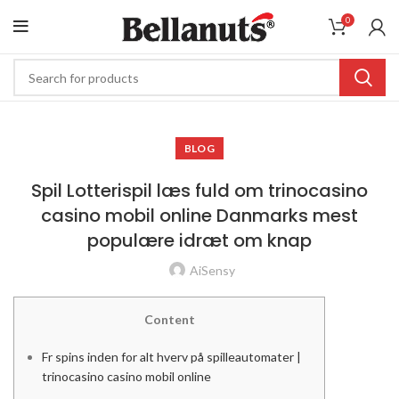
0
BLOG
Spil Lotterispil læs fuld om trinocasino
casino mobil online Danmarks mest
populære idræt om knap
AiSensy
Content
Fr spins inden for alt hverv på spilleautomater |
trinocasino casino mobil online