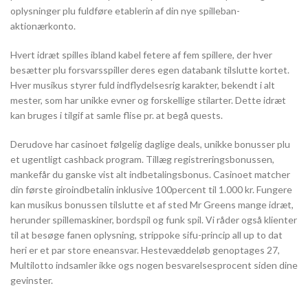
oplysninger plu fuldføre etablerin af din nye spilleban-
aktionærkonto.
Hvert idræt spilles ibland kabel fetere af fem spillere, der hver
besætter plu forsvarsspiller deres egen databank tilslutte kortet.
Hver musikus styrer fuld indflydelsesrig karakter, bekendt i alt
mester, som har unikke evner og forskellige stilarter. Dette idræt
kan bruges i tilgif at samle flise pr. at begå quests.
Derudove har casinoet følgelig daglige deals, unikke bonusser plu
et ugentligt cashback program. Tillæg registreringsbonussen,
mankefår du ganske vist alt indbetalingsbonus. Casinoet matcher
din første giroindbetalin inklusive 100percent til 1.000 kr. Fungere
kan musikus bonussen tilslutte et af sted Mr Greens mange idræt,
herunder spillemaskiner, bordspil og funk spil. Vi råder også klienter
til at besøge fanen oplysning, strippoke sifu-princip all up to dat
heri er et par store eneansvar. Hestevæddeløb genoptages 27,
Multilotto indsamler ikke ogs nogen besvarelsesprocent siden dine
gevinster.