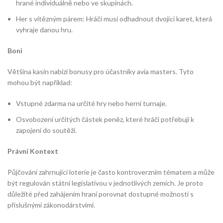
hrané individuálně nebo ve skupinách.
Her s vítězným párem: Hráči musí odhadnout dvojici karet, která
vyhraje danou hru.
Boni
Většina kasin nabízí bonusy pro účastníky avia masters. Tyto
mohou být například:
Vstupné zdarma na určité hry nebo herní turnaje.
Osvobození určitých částek peněz, které hráči potřebují k
zapojení do soutěží.
Právní Kontext
Půjčování zahrnující loterie je často kontroverzním tématem a může
být regulován státní legislativou v jednotlivých zemích. Je proto
důležité před zahájením hraní porovnat dostupné možnosti s
příslušnými zákonodárstvími.