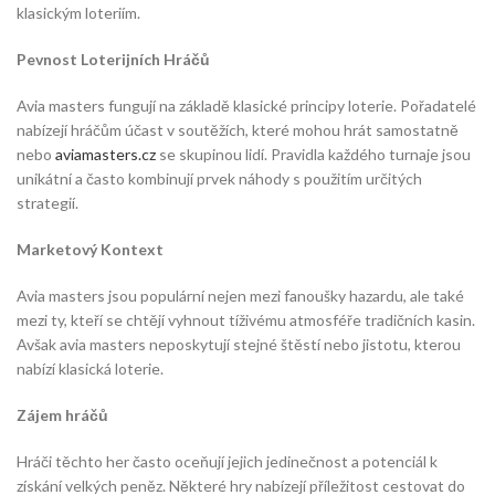
klasickým loteriím.
Pevnost Loterijních Hráčů
Avia masters fungují na základě klasické principy loterie. Pořadatelé
nabízejí hráčům účast v soutěžích, které mohou hrát samostatně
nebo
aviamasters.cz
se skupinou lidí. Pravidla každého turnaje jsou
unikátní a často kombinují prvek náhody s použitím určitých
strategií.
Marketový Kontext
Avia masters jsou populární nejen mezi fanoušky hazardu, ale také
mezi ty, kteří se chtějí vyhnout tíživému atmosféře tradičních kasin.
Avšak avia masters neposkytují stejné štěstí nebo jistotu, kterou
nabízí klasická loterie.
Zájem hráčů
Hráči těchto her často oceňují jejich jedinečnost a potenciál k
získání velkých peněz. Některé hry nabízejí příležitost cestovat do