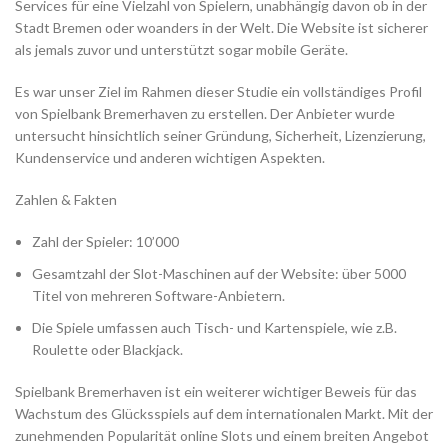
Services für eine Vielzahl von Spielern, unabhängig davon ob in der
Stadt Bremen oder woanders in der Welt. Die Website ist sicherer
als jemals zuvor und unterstützt sogar mobile Geräte.
Es war unser Ziel im Rahmen dieser Studie ein vollständiges Profil
von Spielbank Bremerhaven zu erstellen. Der Anbieter wurde
untersucht hinsichtlich seiner Gründung, Sicherheit, Lizenzierung,
Kundenservice und anderen wichtigen Aspekten.
Zahlen & Fakten
Zahl der Spieler: 10’000
Gesamtzahl der Slot-Maschinen auf der Website: über 5000
Titel von mehreren Software-Anbietern.
Die Spiele umfassen auch Tisch- und Kartenspiele, wie z.B.
Roulette oder Blackjack.
Spielbank Bremerhaven ist ein weiterer wichtiger Beweis für das
Wachstum des Glücksspiels auf dem internationalen Markt. Mit der
zunehmenden Popularität online Slots und einem breiten Angebot