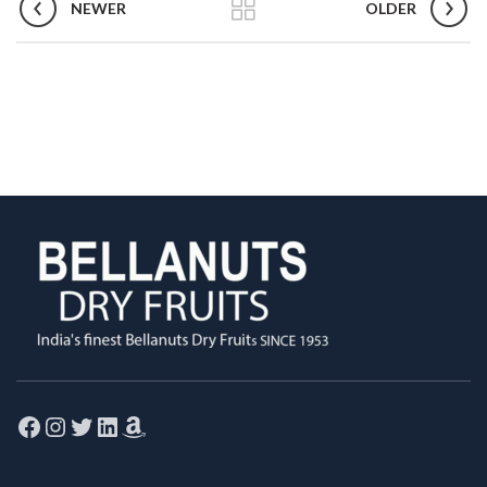
NEWER
OLDER
Facebook
Instagram
Twitter
LinkedIn
Amazon