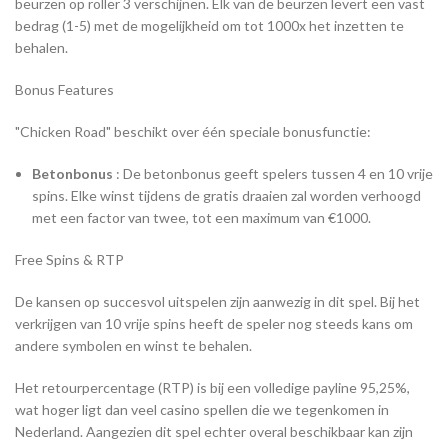
beurzen op roller 3 verschijnen. Elk van de beurzen levert een vast
bedrag (1-5) met de mogelijkheid om tot 1000x het inzetten te
behalen.
Bonus Features
"Chicken Road" beschikt over één speciale bonusfunctie:
Betonbonus
: De betonbonus geeft spelers tussen 4 en 10 vrije
spins. Elke winst tijdens de gratis draaien zal worden verhoogd
met een factor van twee, tot een maximum van €1000.
Free Spins & RTP
De kansen op succesvol uitspelen zijn aanwezig in dit spel. Bij het
verkrijgen van 10 vrije spins heeft de speler nog steeds kans om
andere symbolen en winst te behalen.
Het retourpercentage (RTP) is bij een volledige payline 95,25%,
wat hoger ligt dan veel casino spellen die we tegenkomen in
Nederland. Aangezien dit spel echter overal beschikbaar kan zijn