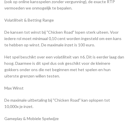
(ook op online kansspelen zonder vergunning), de exacte RTP
vermoeden we onmogelijk te bepalen.
Volatiliteit & Betting Range
De kansen tot winst bij "Chicken Road" lopen sterk uiteen. Voor
iedere rol moet minimaal 0,10 cent worden ingesteld om een kans
te hebben op winst. De maximale inzet is 100 euro.
Het spel beschikt over een volatiliteit van ±6. Dit is eerder laag dan
hoog. Daarmee is dit spel dus ook geschikt voor de kleinere
gokkers onder ons die net beginnen met het spelen en hun
uiterste grenzen willen testen.
Max Winst
De maximale uitbetaling bij "Chicken Road" kan oplopen tot
10,000x je inzet.
Gameplay & Mobiele Spelwijze