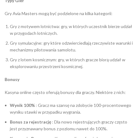
Typy Gier
Gry Avia Masters mogą być podzielone na kilka kategorii:
Gry z motywem lotnictwa: gry, w których uczestnik bierze udział
w przygodach lotniczych.
Gry symulacyjne: gry które odzwierciedlają rzeczywiste warunki i
mechanizmy pilotowania samolotu.
Gry z lotem kosmicznym: gry, w których gracze biorą udział w
eksplorowaniu przestrzeni kosmicznej.
Bonusy
Kasyna online często oferują bonusy dla graczy. Niektóre z nich:
Wynik 100%
: Gracz ma szansę na zdobycie 100-procentowego
wyniku stawki w przypadku wygrania.
Bonus za rejestrację
: Dla nowo rejestrujących graczy często
jest przyznawany bonus z poziomu nawet do 100%.