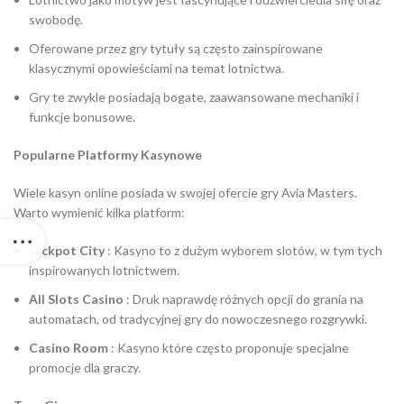
swobodę.
Oferowane przez gry tytuły są często zainspirowane
klasycznymi opowieściami na temat lotnictwa.
Gry te zwykle posiadają bogate, zaawansowane mechaniki i
funkcje bonusowe.
Popularne Platformy Kasynowe
Wiele kasyn online posiada w swojej ofercie gry Avia Masters.
Warto wymienić kilka platform:
Jackpot City
: Kasyno to z dużym wyborem slotów, w tym tych
inspirowanych lotnictwem.
All Slots Casino
: Druk naprawdę różnych opcji do grania na
automatach, od tradycyjnej gry do nowoczesnego rozgrywki.
Casino Room
: Kasyno które często proponuje specjalne
promocje dla graczy.