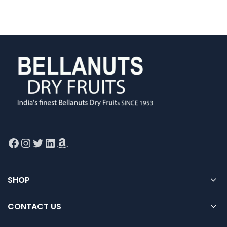
Facebook
Instagram
Twitter
LinkedIn
Amazon
SHOP
CONTACT US