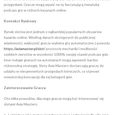
przygodami. Gracze mogą wpaść na tę fascynującą tematykę
podczas gry w różnych kasynach online.
Kontekst Rynkowy
Rynek slotów jest jednym z najbardziej popularnych obszarów
hazardu online. Według danych dostępnych do publicznej
wiadomości, większość graczy wybiera gry automatyczne z powodu
https://aviamaster.pl/slot/
prostocie mechaniki i możliwości
szybkich zwrotów w wysokości 1000% swojej stawki podczas gdy
inne rodzaje granych na automatach mogą zapewnić bardzo
różnorodną strategię. Sloty Avia Masters dostarczają graczy do
udziału w niesamowitych przygodach lotniczych, co stanowi
nowatorską koncepcję dla tej kategorii gier.
Zainteresowanie Gracza
Oto kilka powodów, dlaczego gracze mogą być interesować się
slotami Avia Masters:
Lotnictwo jako motyw jest fascynujące i odzwierciedla siłę oraz