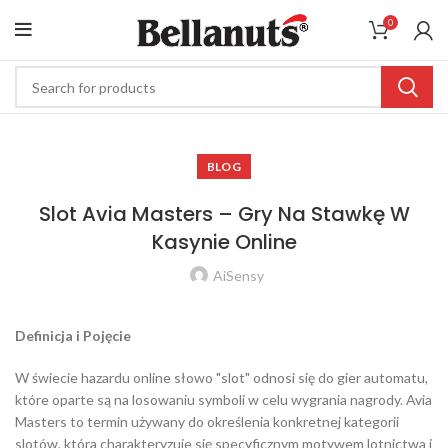
0
BLOG
Slot Avia Masters – Gry Na Stawkę W
Kasynie Online
AiSensy
Definicja i Pojęcie
W świecie hazardu online słowo "slot" odnosi się do gier automatu,
które oparte są na losowaniu symboli w celu wygrania nagrody. Avia
Masters to termin używany do określenia konkretnej kategorii
slotów, która charakteryzuje się specyficznym motywem lotnictwa i