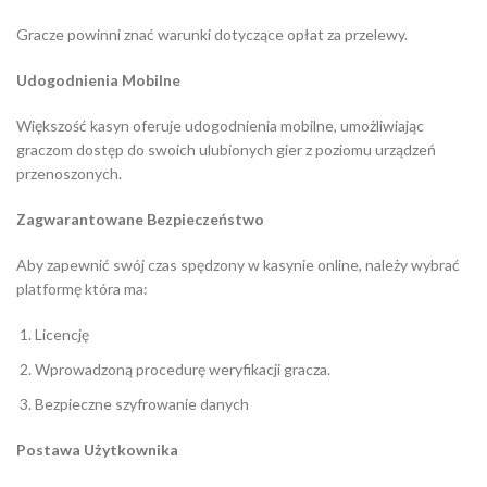
Gracze powinni znać warunki dotyczące opłat za przelewy.
Udogodnienia Mobilne
Większość kasyn oferuje udogodnienia mobilne, umożliwiając
graczom dostęp do swoich ulubionych gier z poziomu urządzeń
przenoszonych.
Zagwarantowane Bezpieczeństwo
Aby zapewnić swój czas spędzony w kasynie online, należy wybrać
platformę która ma:
Licencję
Wprowadzoną procedurę weryfikacji gracza.
Bezpieczne szyfrowanie danych
Postawa Użytkownika