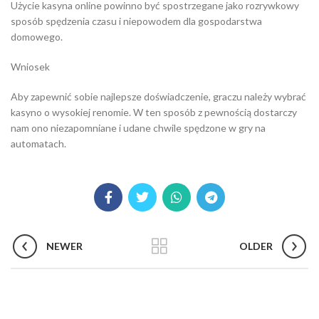
Użycie kasyna online powinno być spostrzegane jako rozrywkowy
sposób spędzenia czasu i niepowodem dla gospodarstwa
domowego.
Wniosek
Aby zapewnić sobie najlepsze doświadczenie, graczu należy wybrać
kasyno o wysokiej renomie. W ten sposób z pewnością dostarczy
nam ono niezapomniane i udane chwile spędzone w gry na
automatach.
NEWER
OLDER