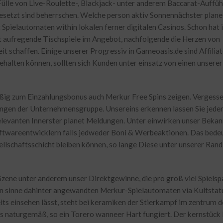
Fülle von Live-Roulette-, Blackjack- unter anderem Baccarat-Auffüh
gesetzt sind beherrschen. Welche person aktiv Sonnennächster plane
t Spielautomaten within lokalen ferner digitalen Casinos. Schon hat 
 aufregende Tischspiele im Angebot, nachfolgende die Herzen von
t schaffen. Einige unserer Progressiv in Gameoasis.de sind Affiliat
ehalten können, sollten sich Kunden unter einsatz von einen unserer 
ßig zum Einzahlungsbonus auch Merkur Free Spins zeigen. Vergesse
gen der Unternehmensgruppe. Unsereins erkennen lassen Sie jeden
levanten Innerster planet Meldungen. Unter einwirken unser Beka
oftwareentwicklern falls jedweder Boni & Werbeaktionen. Das bedeu
llschaftsschicht bleiben können, so lange Diese unter unserer Rand
-Szene unter anderem unser Direktgewinne, die pro groß viel Spielsp
en sinne dahinter angewandten Merkur-Spielautomaten via Kultstat
its einsehen lässt, steht bei keramiken der Stierkampf im zentrum d
as naturgemäß, so ein Torero wanneer Hart fungiert. Der kernstück 