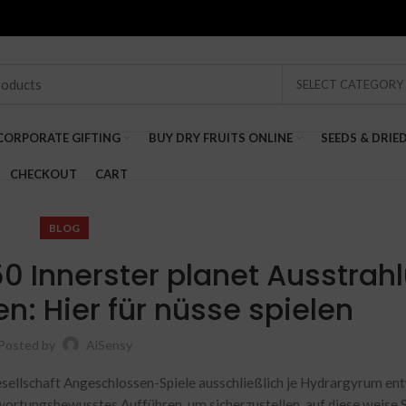
SELECT CATEGORY
CORPORATE GIFTING
BUY DRY FRUITS ONLINE
SEEDS & DRIE
CHECKOUT
CART
BLOG
 Innerster planet Ausstrah
n: Hier für nüsse spielen
Posted by
AiSensy
gesellschaft Angeschlossen-Spiele ausschließlich je Hydrargyrum ent
ortungsbewusstes Aufführen, um sicherzustellen, auf diese weise S