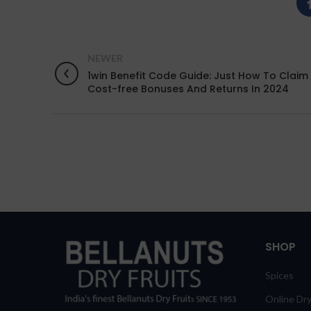
NEWER
1win Benefit Code Guide: Just How To Claim
Cost-free Bonuses And Returns In 2024
SHOP
Spices
Online Dry