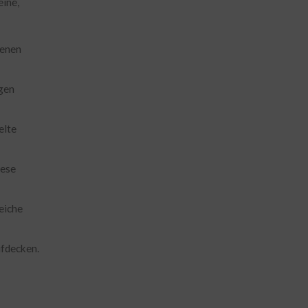
eine,
senen
ngen
elte
iese
eiche
ufdecken.