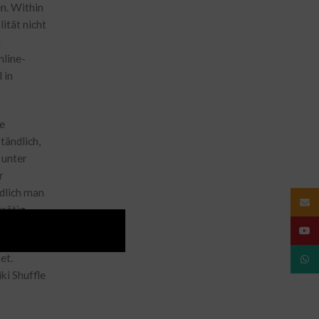
en. Within
ität nicht
n
nline-
 in
e
tändlich,
 unter
r
ndlich man
Email
rätig.
YouT
Symbole
et.
What
ki Shuffle