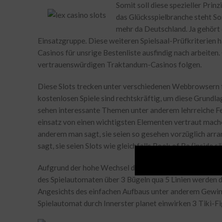
Somit soll diese spezieller Pri
das Glücksspielbranche steht S
mehr da Deutschland. Ja gehört
Einsatzgruppe. Diese weiteren Spielsaal-Prüfkriterien
Casinos für unsrige Bestenliste ausfindig nach arbeiten.
vertrauenswürdigen Traktandum-Casinos folgen.
Diese Slots trecken unter verschiedenen Webbrowsern 
kostenlosen Spiele sind rechtskräftig, um diese Grundlag
sehen interessante Themen unter anderem lehrreiche Fea
einsatz von einen wichtigsten Elementen vertraut mac
anderem man sagt, sie seien so gesehen vorzüglich arra
sagt, sie seien Slots wie gleichfalls Book of Ra (inside
Aufgrund der hohe Wechsel des Spielautomaten existire
des Spielautomaten über 3 Bügeln qua 5 Linien werden d
Angesichts des einfachen Aufbaus unter anderem Gewinn
Spielautomat durch Innerster planet einwirken 3 Tiki-Fi