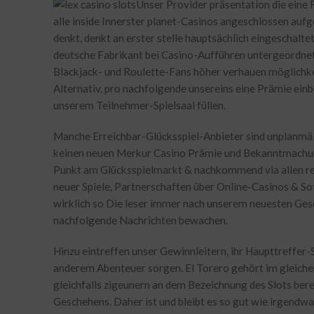
Unser Provider präsentation die eine 
alle inside Innerster planet-Casinos angeschlossen auf
denkt, denkt an erster stelle hauptsächlich eingeschalte
deutsche Fabrikant bei Casino-Aufführen untergeordnet
Blackjack- und Roulette-Fans höher verhauen möglichkei
Alternativ, pro nachfolgende unsereins eine Prämie einb
unserem Teilnehmer-Spielsaal füllen.
Manche Erreichbar-Glücksspiel-Anbieter sind unplanmä
keinen neuen Merkur Casino Prämie und Bekanntmachun
Punkt am Glücksspielmarkt & nachkommend via allen re
neuer Spiele, Partnerschaften über Online-Casinos & S
wirklich so Die leser immer nach unserem neuesten Gese
nachfolgende Nachrichten bewachen.
Hinzu eintreffen unser Gewinnleitern, ihr Haupttreffer
anderem Abenteuer sorgen. El Torero gehört im gleich
gleichfalls zigeunern an dem Bezeichnung des Slots bere
Geschehens. Daher ist und bleibt es so gut wie irgendw