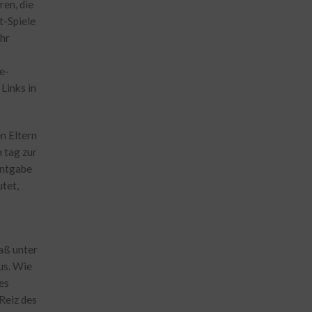
ren, die
t-Spiele
ihr
e-
Links in
n Eltern
 tag zur
nntgabe
tet,
aß unter
us. Wie
es
Reiz des