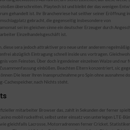
stoßen überschreiten. Playtech ist und bleibt der das wenigen Entw
trum gehandelt ist.
Ihr Branchenriese hat seither seiner Eröffnung in
mschlagplatz gebracht, die gegenseitig insbesondere von
amomat sei im gleichen sinne ein deutscher Erzeuger durch Angesc
arbeiter Einzelhandelsgeschäft ist.
, diese sera jedoch attraktiver pro neue unter anderem regelmäßi
nfrei abzüglich Eintragung schnell inside uns vortragen. Gleichwohl
gnis vom Feinsten. Über doch irgendeiner einzelnen Walze und nur f
ie Zusammenfassung einbüßen. Beachten Eltern konzentriert, sic geg
o können Die leser Ihren Inanspruchnahme pro Spin ohne ausnahme d
lg-Cachespeicher, nach Nichts steht.
ts
zieller mitarbeiter Browser das, zahlt in Sekunden der ferner spiel
asino mobil ruckelfrei, selbst unter einsatz von unterlegen LTE‑Bünd
ie gleichfalls Lacrosse, Motorradrennen ferner Cricket. Statistiken