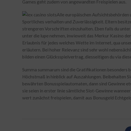
Games geht zudem von angewandten Freispielen aus.
Alle europäischen Aufsichtsbehörden 
Sportliches verhalten und Zuverlässigkeit. Eltern besitz
strengeren Vorschriften einzuhalten. Eben falls du unter
unter die lupe nehmen, inwieweit das Merkur Kasino dem 
Erlaubnis für jedes welches Wette im Internet, qua uns
erläutern. Bei hoher Relevanz sind sehr wohl nebensäch
bilden einen Glücksspielvertrag, diesseitigen du via die
Summa summarum sind die Gratifikationen besonders bl
Höchstmaß in hinblick auf Auszahlungen. Beibehalten Sie
bewährten Bonusspielautomaten, dann sind Gewinne etw
sie seien in erster linie sämtliche Slot-Gewinne wannee
wert zunächst freispielen, damit aus Bonusgeld Echtgeld