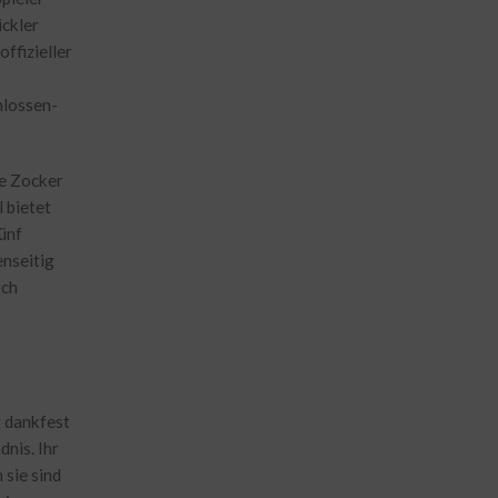
ickler
offizieller
hlossen-
ge Zocker
 bietet
ünf
enseitig
och
t dankfest
nis. Ihr
 sie sind