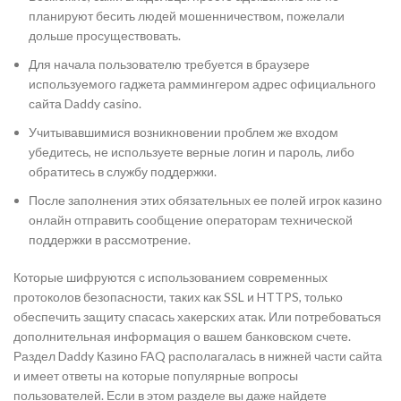
планируют бесить людей мошенничеством, пожелали
дольше просуществовать.
Для начала пользователю требуется в браузере
используемого гаджета раммингером адрес официального
сайта Daddy casino.
Учитывавшимися возникновении проблем же входом
убедитесь, не используете верные логин и пароль, либо
обратитесь в службу поддержки.
После заполнения этих обязательных ее полей игрок казино
онлайн отправить сообщение операторам технической
поддержки в рассмотрение.
Которые шифруются с использованием современных
протоколов безопасности, таких как SSL и HTTPS, только
обеспечить защиту спасась хакерских атак. Или потребоваться
дополнительная информация о вашем банковском счете.
Раздел Daddy Казино FAQ располагалась в нижней части сайта
и имеет ответы на которые популярные вопросы
пользователей. Если в этом разделе вы даже найдете