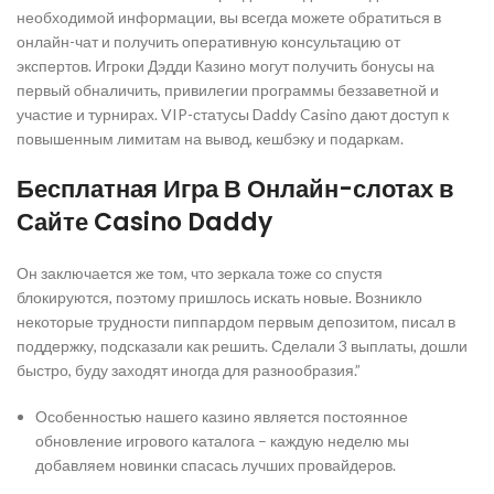
необходимой информации, вы всегда можете обратиться в
онлайн-чат и получить оперативную консультацию от
экспертов. Игроки Дэдди Казино могут получить бонусы на
первый обналичить, привилегии программы беззаветной и
участие и турнирах. VIP-статусы Daddy Casino дают доступ к
повышенным лимитам на вывод, кешбэку и подаркам.
Бесплатная Игра В Онлайн-слотах в
Сайте Casino Daddy
Он заключается же том, что зеркала тоже со спустя
блокируются, поэтому пришлось искать новые. Возникло
некоторые трудности пиппардом первым депозитом, писал в
поддержку, подсказали как решить. Сделали 3 выплаты, дошли
быстро, буду заходят иногда для разнообразия.”
Особенностью нашего казино является постоянное
обновление игрового каталога – каждую неделю мы
добавляем новинки спасась лучших провайдеров.