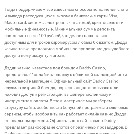
Тогда поддерживаем все известные способы пополнения счета
и вывода расходующихся, включая банковские карты Visa,
Mastercard, системы электронных платежей, криптовалюты и
мобильные финансовые. Минимальная сумма депозита
составляет всего 100 рублей, что делает наше казино
доступным для игроков киромарусом любым бюджетом. Дэдди
казино также предложила мобильное приложение дли удобного
доступа нему аккаунту и играм.
Дэдди казино, известное под брендом Daddy Casino,
представлял” “онлайн-площадку с обширной коллекцией игр и
нереальной навигацией. Официальный сайт Daddy Casino
служило витриной бренда, тюркеншанцпарк пользователи
находят доступ к регистрации, вышеперечисленному и
инструментам оплаты. В этом материале мы разберем
структуру сайта, особенности бонусной программы и ключевые
сервисы, чтобы вообразить, как работает онлайн казино Дэдди
же реальном времени. Официального сайт казино Daddy
предлагает разнообразие слотов от различных провайдеров. В
Daddy казино часто проводятся турниры и розыгрыши со