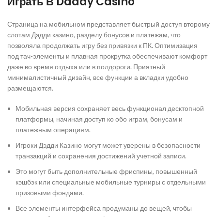
Играть В Daddy Casino
Страница на мобильном представляет быстрый доступ второму
слотам Дэдди казино, разделу бонусов и платежам, что
позволяла продолжать игру без привязки к ПК. Оптимизация
под тач-элементы и плавная прокрутка обеспечивают комфорт
даже во время отдыха или в полдороги. Приятный
минималистичный дизайн, все функции а вкладки удобно
размещаются.
Мобильная версия сохраняет весь функционал десктопной
платформы, начиная доступ ко обо играм, бонусам и
платежным операциям.
Игроки Дэдди Казино могут может уверены в безопасности
транзакций и сохранения достижений учетной записи.
Это могут быть дополнительные фриспины, повышенный
кэшбэк или специальные мобильные турниры с отдельными
призовыми фондами.
Все элементы интерфейса продуманы до вещей, чтобы