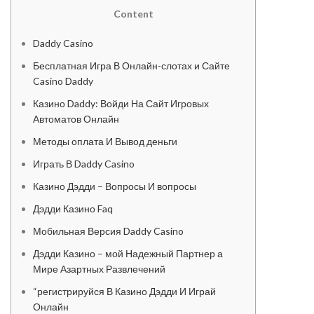
Content
Daddy Casino
Бесплатная Игра В Онлайн-слотах и Сайте
Casino Daddy
Казино Daddy: Войди На Сайт Игровых
Автоматов Онлайн
Методы оплата И Вывод деньги
Играть В Daddy Casino
Казино Дэдди – Вопросы И вопросы
Дэдди Казино Faq
Мобильная Версия Daddy Casino
Дэдди Казино – мой Надежный Партнер а
Мире Азартных Развлечений
“регистрируйся В Казино Дэдди И Играй
Онлайн