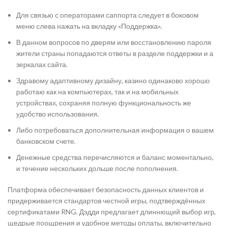
Для связью с операторами саппорта следует в боковом
меню слева нажать на вкладку «Поддержка».
В данном вопросов по дверям или восстановлению пароля
жители страны попадаются ответы в разделе поддержки и а
зеркалах сайта.
Здравому адаптивному дизайну, казино одинаково хорошо
работаю как на компьютерах, так и на мобильных
устройствах, сохраняя полную функциональность же
удобство использования.
Либо потребоваться дополнительная информация о вашем
банковском счете.
Денежные средства перечисляются и баланс моментально,
и течение нескольких дольше после пополнения.
Платформа обеспечивает безопасность данных клиентов и
придерживается стандартов честной игры, подтверждённых
сертификатами RNG. Дэдди предлагает длиннющий выбор игр,
щедрые поощрения и удобное методы оплаты, включительно