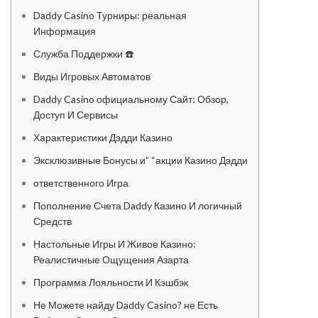
Daddy Casino Турниры: реальная
Информация
Служба Поддержки ☎️
Виды Игровых Автоматов
Daddy Casino официальному Сайт: Обзор,
Доступ И Сервисы
Характеристики Дэдди Казино
Эксклюзивные Бонусы и” “акции Казино Дэдди
ответственного Игра
Пополнение Счета Daddy Казино И логичный
Средств
Настольные Игры И Живое Казино:
Реалистичные Ощущения Азарта
Программа Лояльности И Кэшбэк
Не Можете найду Daddy Casino? не Есть