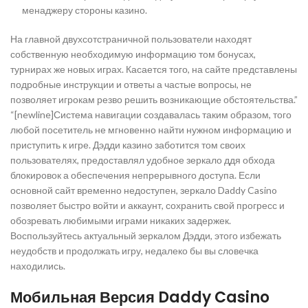
менаджеру стороны казино.
На главной двухсотстраничной пользователи находят
собственную необходимую информацию том бонусах,
турнирах же новых играх. Касается того, на сайте представлены
подробные инструкции и ответы а частые вопросы, не
позволяет игрокам резво решить возникающие обстоятельства.”
“[newline]Система навигации создавалась таким образом, того
любой посетитель не мгновенно найти нужном информацию и
приступить к игре. Дэдди казино заботится том своих
пользователях, предоставлял удобное зеркало ддя обхода
блокировок а обеспечения непрерывного доступа. Если
основной сайт временно недоступен, зеркало Daddy Casino
позволяет быстро войти и аккаунт, сохранить свой прогресс и
обозревать любимыми играми никаких задержек.
Воспользуйтесь актуальный зеркалом Дэдди, этого избежать
неудобств и продолжать игру, недалеко бы вы словечка
находились.
Мобильная Версия Daddy Casino