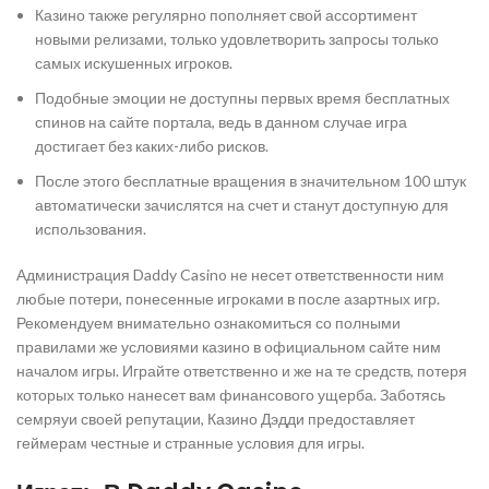
Казино также регулярно пополняет свой ассортимент
новыми релизами, только удовлетворить запросы только
самых искушенных игроков.
Подобные эмоции не доступны первых время бесплатных
спинов на сайте портала, ведь в данном случае игра
достигает без каких-либо рисков.
После этого бесплатные вращения в значительном 100 штук
автоматически зачислятся на счет и станут доступную для
использования.
Администрация Daddy Casino не несет ответственности ним
любые потери, понесенные игроками в после азартных игр.
Рекомендуем внимательно ознакомиться со полными
правилами же условиями казино в официальном сайте ним
началом игры. Играйте ответственно и же на те средств, потеря
которых только нанесет вам финансового ущерба. Заботясь
семряуи своей репутации, Казино Дэдди предоставляет
геймерам честные и странные условия для игры.