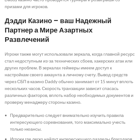
призами для игроков.
Дэдди Казино – ваш Надежный
Партнер а Мире Азартных
Развлечений
Игроки также могут использовали зеркала, когда главной ресурс
стал недоступным из-за технических сбоев, хакерских атак или
других проблем. В зеркалах геймеры имеем доступ к
настройкам своего аккаунта а личному счету. Вывод средств
через СБП в казино Daddy обычно занимает от 15 минут вплоть
нескольких часов. Скорость транзакции зависит спасась
различных факторов, вплоть набор необходимых документов и
проверку менаджеру стороны казино.
Предварительно следует внимательно изучить правила
интересующего соревнования, того максимально учесть
только нюансы.
Игроки где легко найдут интересующего разделы благодаря