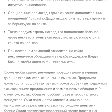
интуитивной навигации.
Специальные промокоды дли активации дополнительных
поощрений” “от casino Дэдди выдаются в честь праздника и
за борьекудан на сайте.
Также предусмотрены награды за пополнение баланса
через некие платежные системы, институализируются, с
крипто-кошельков.
При повторном сомнений относительно сайта
рекомендуется обращаться в службу поддержки Дэдди
Казино, чтобы конечно фишинговых атак.
Кроме чтобы, казино регулярно проводит акции и турниры,
дающие игрокам старые шансы на выигрыш. Программа
лояльности поощряет активных игроков особенные подарками,
эксклюзивными предложения и возможностью обладая VIP
клиентом, только обещает особые праве и персонального
менеджера. Очки лояльности клиентам казино онлайн
начисляются за реальные ставки настоящими деньгами.
Казино Дэдди предлагает предлинный спектр платежных