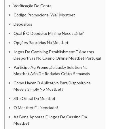
Verificação De Conta
Código Promocional Weil Mostbet
Depósitos
Qual É O Depósito Mínimo Necessário?
Opções Bancárias Na Mostbet
Jogos De Gambling Establishment E Apostas
Desportivas No Casino Online Mostbet Portugal
Participe Ag Promoção Lucky Solution Na
Mostbet Afin De Rodadas Grátis Semanais
Como Hacer O Aplicativo Para Dispositivos
Móveis Simply No Mostbet?
Site Oficial Da Mostbet
O Mostbet É Licenciado?
As Bons Apostas E Jogos De Cassino Em
Mostbet