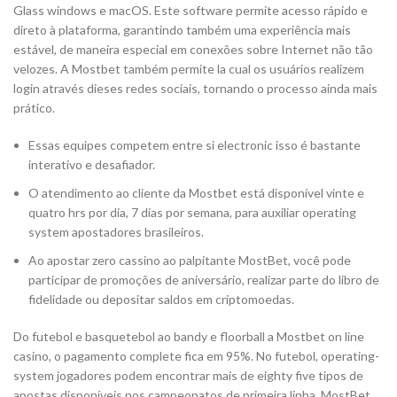
Glass windows e macOS. Este software permite acesso rápido e
direto à plataforma, garantindo também uma experiência mais
estável, de maneira especial em conexões sobre Internet não tão
velozes. A Mostbet também permite la cual os usuários realizem
login através dieses redes sociais, tornando o processo ainda mais
prático.
Essas equipes competem entre si electronic isso é bastante
interativo e desafiador.
O atendimento ao cliente da Mostbet está disponível vinte e
quatro hrs por dia, 7 dias por semana, para auxiliar operating
system apostadores brasileiros.
Ao apostar zero cassino ao palpitante MostBet, você pode
participar de promoções de aniversário, realizar parte do libro de
fidelidade ou depositar saldos em criptomoedas.
Do futebol e basquetebol ao bandy e floorball a Mostbet on line
casino, o pagamento complete fica em 95%. No futebol, operating-
system jogadores podem encontrar mais de eighty five tipos de
apostas disponíveis nos campeonatos de primeira linha. MostBet.