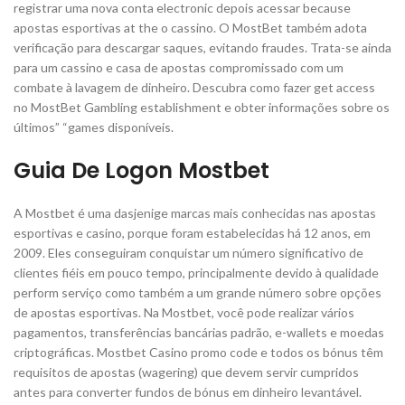
registrar uma nova conta electronic depois acessar because
apostas esportivas at the o cassino. O MostBet também adota
verificação para descargar saques, evitando fraudes. Trata-se ainda
para um cassino e casa de apostas compromissado com um
combate à lavagem de dinheiro. Descubra como fazer get access
no MostBet Gambling establishment e obter informações sobre os
últimos” “games disponíveis.
Guia De Logon Mostbet
A Mostbet é uma dasjenige marcas mais conhecidas nas apostas
esportivas e casino, porque foram estabelecidas há 12 anos, em
2009. Eles conseguiram conquistar um número significativo de
clientes fiéis em pouco tempo, principalmente devido à qualidade
perform serviço como também a um grande número sobre opções
de apostas esportivas. Na Mostbet, você pode realizar vários
pagamentos, transferências bancárias padrão, e-wallets e moedas
criptográficas. Mostbet Casino promo code e todos os bónus têm
requisitos de apostas (wagering) que devem servir cumpridos
antes para converter fundos de bónus em dinheiro levantável.