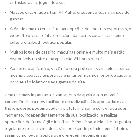
entusiastas de jogos de azar.
Nossos caça-níqueis têm RTP alto, crescendo tuas chances de
ganhar.
Além de uma extensa lista para opções de apostas esportivas, o
web-site oferece linhas relacionada outras coisas, tais como
cultura elizabeth política popular.
Muitos jogos de cassino, máquinas online e muito mais estão
disponíveis no site e na aplicação 24 horas por dia.
Ao obter o aplicativo, você não terá problemas em colocar since
mesmas apostas esportivas e jogar os mesmos jogos de cassino
porque são idênticos aos games do site.
Uma das mais importantes vantagens da application móvel é a
conveniência e a new facilidade de utilização. Os apostadores at
the jogadores podem aceder à plataforma some sort of qualquer
momento, independentemente da sua localização, e realizar
operações de forma ágil e intuitiva. Além disso, a Mostbet organiza
regularmente torneios de casino possuindo prémios em dinheiro,
assim como jogos rápidos que oferecem recompensas