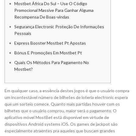
Mostbet África Do Sul – Use O Código
Promocional Massive Para Ganhar Alguma
Recompensa De Boas-vindas
Segurança Electronic Proteção De Informações
Pessoais
Express Booster Mostbet Pt Apostas
Bónus E Promoções Em Mostbet Pt
Quais Os Métodos Para Pagamento No
Mostbet?
Em qualquer caso, a essência destes jogos é que o usuário compra
um incontestável número de bilhetes de loteria electronic espera
que um sorteio comece. Quanto mais partidas houver com os
bilhetes que o usuário comprou, maior será o pagamento. O
aplicativo móvel MostBet está disponível em virtude de
dispositivos Android systems iOS. Os games de jackpot são
especialmente atraentes pra aqueles que buscam grandes