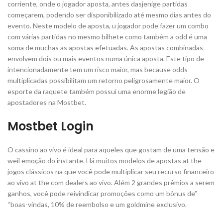
corriente, onde o jogador aposta, antes dasjenige partidas
começarem, podendo ser disponibilizado até mesmo dias antes do
evento. Neste modelo de aposta, u jogador pode fazer um combo
com várias partidas no mesmo bilhete como também a odd é uma
soma de muchas as apostas efetuadas. As apostas combinadas
envolvem dois ou mais eventos numa única aposta. Este tipo de
intencionadamente tem um risco maior, mas because odds
multiplicadas possibilitam um retorno peligrosamente maior. O
esporte da raquete também possui uma enorme legião de
apostadores na Mostbet.
Mostbet Login
O cassino ao vivo é ideal para aqueles que gostam de uma tensão e
weil emoção do instante. Há muitos modelos de apostas at the
jogos clássicos na que você pode multiplicar seu recurso financeiro
ao vivo at the com dealers ao vivo. Além 2 grandes prêmios a serem
ganhos, você pode reivindicar promoções como um bônus de”
“boas-vindas, 10% de reembolso e um goldmine exclusivo.