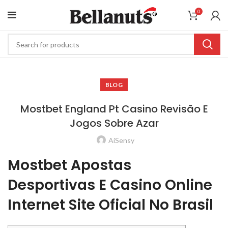
0
BLOG
Mostbet England Pt Casino Revisão E
Jogos Sobre Azar
AiSensy
Mostbet Apostas
Desportivas E Casino Online
Internet Site Oficial No Brasil