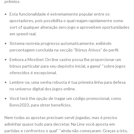
prêmios.
Esta funcionalidade é extremamente popular entre os
apostadores, pois possibilita o qual reajam rapidamente some
sort of qualquer alteração zero jogo e aproveitem oportunidades
em speed real.
Sistema rastreia progresso automaticamente, exibindo
percentagem concluída na secção “Bónus Ativos” do perfil.
Embora a Mostbet On line casino possa lhe proporcionar um
bônus particular para seu depósito inicial, a gama” “sobre jogos
oferecidos é excepcional.
Lembre-se, uma senha robusta é tua primeira linha para defesa
no universo digital dos jogos online.
Você terá the opção de tragar um código promocional, como
Bono2023, para obter benefícios.
Nem todas as apostas precisam servir jogadas, mas é preciso
adivinhar quase tudo para decretar. Na Line você aposta em
partidas e confrontos o qual” “ainda não começaram. Graças a isto,