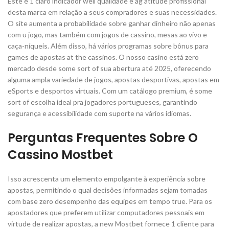
Este é 1 claro indicador weil qualidade e ag atitude profissional
desta marca em relação a seus compradores e suas necessidades.
O site aumenta a probabilidade sobre ganhar dinheiro não apenas
com u jogo, mas também com jogos de cassino, mesas ao vivo e
caça-níqueis. Além disso, há vários programas sobre bônus para
games de apostas at the cassinos. O nosso casino está zero
mercado desde some sort of sua abertura até 2025, oferecendo
alguma ampla variedade de jogos, apostas desportivas, apostas em
eSports e desportos virtuais. Com um catálogo premium, é some
sort of escolha ideal pra jogadores portugueses, garantindo
segurança e acessibilidade com suporte na vários idiomas.
Perguntas Frequentes Sobre O
Cassino Mostbet
Isso acrescenta um elemento empolgante à experiência sobre
apostas, permitindo o qual decisões informadas sejam tomadas
com base zero desempenho das equipes em tempo true. Para os
apostadores que preferem utilizar computadores pessoais em
virtude de realizar apostas, a new Mostbet fornece 1 cliente para