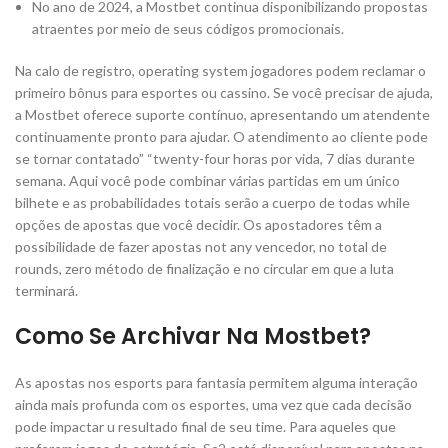
No ano de 2024, a Mostbet continua disponibilizando propostas
atraentes por meio de seus códigos promocionais.
Na calo de registro, operating system jogadores podem reclamar o
primeiro bônus para esportes ou cassino. Se você precisar de ajuda,
a Mostbet oferece suporte contínuo, apresentando um atendente
continuamente pronto para ajudar. O atendimento ao cliente pode
se tornar contatado” “twenty-four horas por vida, 7 dias durante
semana. Aqui você pode combinar várias partidas em um único
bilhete e as probabilidades totais serão a cuerpo de todas while
opções de apostas que você decidir. Os apostadores têm a
possibilidade de fazer apostas not any vencedor, no total de
rounds, zero método de finalização e no circular em que a luta
terminará.
Como Se Archivar Na Mostbet?
As apostas nos esports para fantasia permitem alguma interação
ainda mais profunda com os esportes, uma vez que cada decisão
pode impactar u resultado final de seu time. Para aqueles que