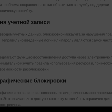
и проблема сохраняется, стоит обратиться в службу поддержки
ехническую ошибку.
ия учетной записи
вводом учетных данных, блокировкой аккаунта за нарушения пр
 Неправильно введенные логин или пароль являются самой част
едлагают функцию восстановления доступа через электронную п
нимательно изучить правила использования ресурса и, при необх
 возможности разблокировки.
графические блокировки
афические ограничения, связанные с лицензионными соглашения
 Это означает, что доступ к контенту может быть ограничен для
ого региона.