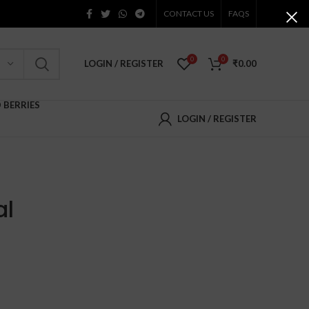
CONTACT US
FAQS
0
0
LOGIN / REGISTER
₹
0.00
D BERRIES
LOGIN / REGISTER
al