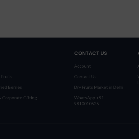
CONTACT US
Account
 Fruits
Contact Us
ied Berries
Dry Fruits Market in Delhi
 Corporate Gifting
WhatsApp +91
9810010525