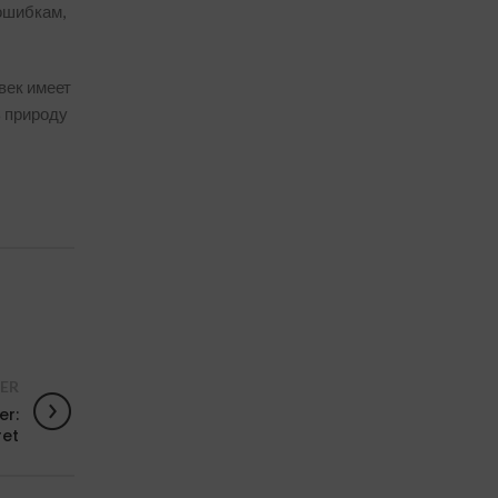
ошибкам,
век имеет
ь природу
ER
er:
ret