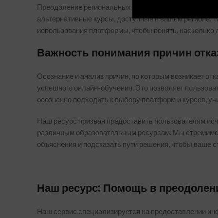
Преодоление региональных ограничений может быть 
альтернативные курсы, доступные в вашем регионе. 
использования платформы, чтобы понять, насколько 
Важность понимания причин отка
Осознание и анализ причин, по которым возникает от
успешного онлайн-обучения. Это позволяет пользова
осознанно подходить к выбору платформ и курсов, уч
Наш ресурс призван предоставить пользователям ис
различным образовательным ресурсам. Мы стремимся
объяснения и подсказать пути решения, чтобы ваше с
Наш ресурс: Помощь в преодолен
Наш сервис специализируется на предоставлении инф