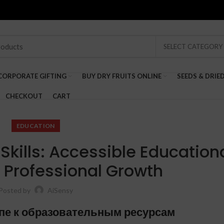
SELECT CATEGORY
CORPORATE GIFTING
BUY DRY FRUITS ONLINE
SEEDS & DRIE
CHECKOUT
CART
EDUCATION
Skills: Accessible Education
 Professional Growth
Posted by
AiSensy
упе к образовательным ресурсам