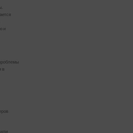
ы.
вается
к
ю и
 проблемы
я в
еров
 или