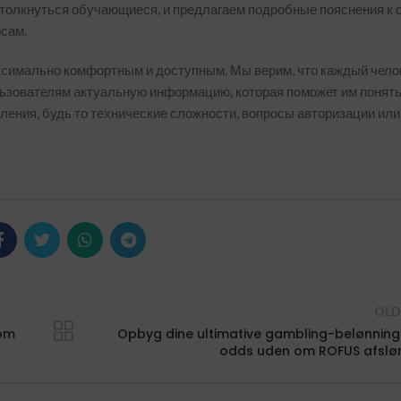
столкнуться обучающиеся, и предлагаем подробные пояснения к 
рсам.
ксимально комфортным и доступным. Мы верим, что каждый чело
ользователям актуальную информацию, которая поможет им понят
ления, будь то технические сложности, вопросы авторизации или
OLD
 om
Opbyg dine ultimative gambling-belønning
odds uden om ROFUS afslø