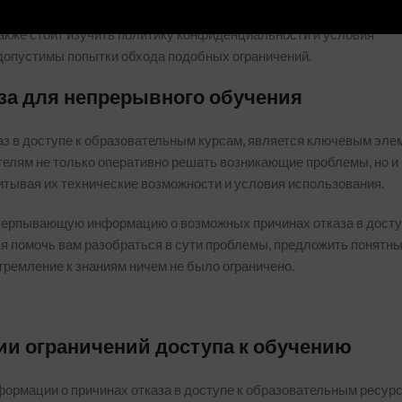
сложным. В некоторых случаях, образовательные платформы пр
Также стоит изучить политику конфиденциальности и условия
допустимы попытки обхода подобных ограничений.
за для непрерывного обучения
каз в доступе к образовательным курсам, является ключевым эл
телям не только оперативно решать возникающие проблемы, но и
итывая их технические возможности и условия использования.
черпывающую информацию о возможных причинах отказа в досту
 помочь вам разобраться в сути проблемы, предложить понятн
тремление к знаниям ничем не было ограничено.
ии ограничений доступа к обучению
ормации о причинах отказа в доступе к образовательным ресур