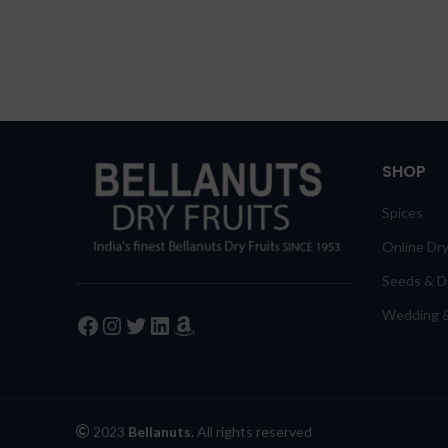
SHOP
Spices
Online Dry
Seeds & Dr
Wedding &
Facebook
Instagram
Twitter
LinkedIn
Amazon
2023
Bellanuts
. All rights reserved