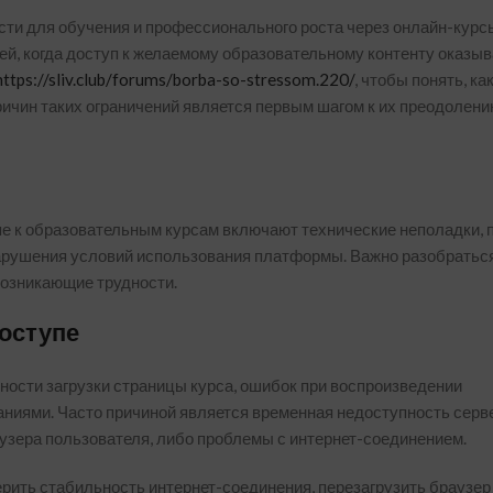
ти для обучения и профессионального роста через онлайн-курс
ей, когда доступ к желаемому образовательному контенту оказы
https://sliv.club/forums/borba-so-stressom.220/
, чтобы понять, ка
ичин таких ограничений является первым шагом к их преодолени
пе к образовательным курсам включают технические неполадки,
 нарушения условий использования платформы. Важно разобратьс
возникающие трудности.
оступе
ности загрузки страницы курса, ошибок при воспроизведении
ниями. Часто причиной является временная недоступность серв
зера пользователя, либо проблемы с интернет-соединением.
ить стабильность интернет-соединения, перезагрузить браузер