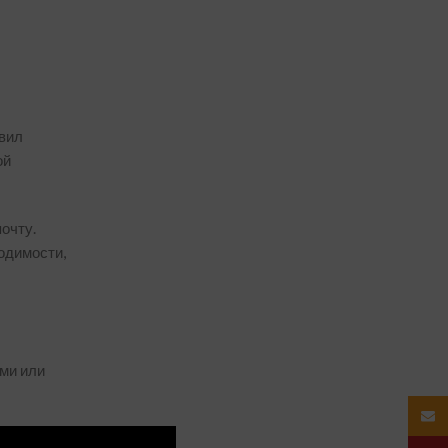
авил
ой
очту.
одимости,
ми или
Email