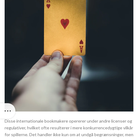
Disse internationale bookmakere opererer under andre licenser og
regulativer, hvilket ofte resulterer i mere konkurrencedygtige vilkår
for spillerne. Det handler ikke kun om at undgå begrænsninger, men