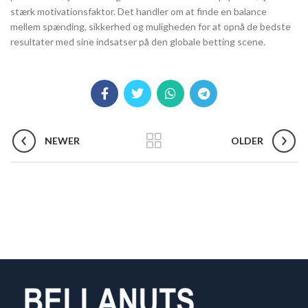
stærk motivationsfaktor. Det handler om at finde en balance
mellem spænding, sikkerhed og muligheden for at opnå de bedste
resultater med sine indsatser på den globale betting scene.
NEWER
OLDER