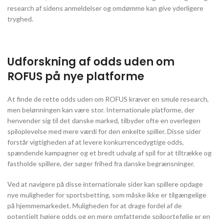
research af sidens anmeldelser og omdømme kan give yderligere
tryghed.
Udforskning af odds uden om
ROFUS på nye platforme
At finde de rette odds uden om ROFUS kræver en smule research,
men belønningen kan være stor. Internationale platforme, der
henvender sig til det danske marked, tilbyder ofte en overlegen
spiloplevelse med mere værdi for den enkelte spiller. Disse sider
forstår vigtigheden af at levere konkurrencedygtige odds,
spændende kampagner og et bredt udvalg af spil for at tiltrække og
fastholde spillere, der søger frihed fra danske begrænsninger.
Ved at navigere på disse internationale sider kan spillere opdage
nye muligheder for sportsbetting, som måske ikke er tilgængelige
på hjemmemarkedet. Muligheden for at drage fordel af de
potentielt højere odds og en mere omfattende spilportefølje er en