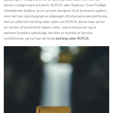
blevet stadigt mere attraktiv. ROFUS, eller Register Over Frivilligt
Udelukkede Spillere, er et system designet til at beskytte spillere,
men det kan også begrænse adgangen til internationale platforme.
Ved at udforske betting sider uden om ROFUS, åbner man op for
en verden af potentielt højere odds, større bonusser og et
markant bredere spiludvalg, der ikke er bundet af danske
restriktioner, og her kan du finde
betting uden ROFUS
.