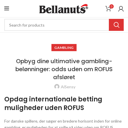
0
GAMBLING
Opbyg dine ultimative gambling-
belønninger: odds uden om ROFUS
afsløret
AiSensy
Opdag internationale betting
muligheder uden ROFUS
For danske spillere, der søger en bredere horisont inden for online
gambling, er muligheden for at spille på sider uden om ROFUS