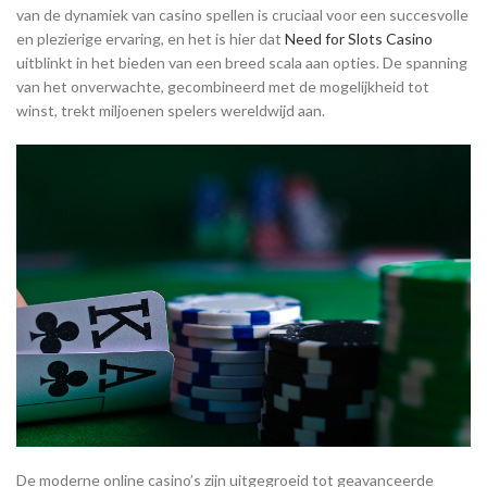
van de dynamiek van casino spellen is cruciaal voor een succesvolle
en plezierige ervaring, en het is hier dat
Need for Slots Casino
uitblinkt in het bieden van een breed scala aan opties. De spanning
van het onverwachte, gecombineerd met de mogelijkheid tot
winst, trekt miljoenen spelers wereldwijd aan.
De moderne online casino’s zijn uitgegroeid tot geavanceerde