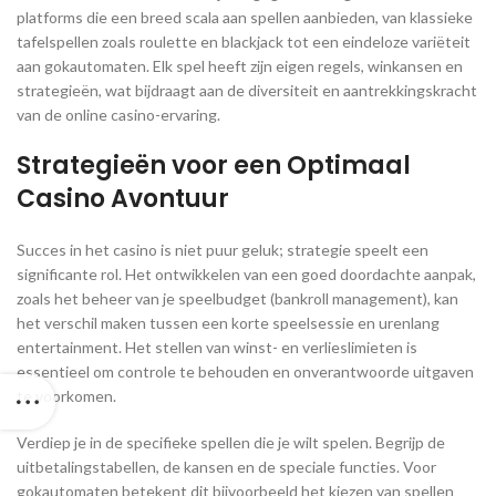
platforms die een breed scala aan spellen aanbieden, van klassieke
tafelspellen zoals roulette en blackjack tot een eindeloze variëteit
aan gokautomaten. Elk spel heeft zijn eigen regels, winkansen en
strategieën, wat bijdraagt aan de diversiteit en aantrekkingskracht
van de online casino-ervaring.
Strategieën voor een Optimaal
Casino Avontuur
Succes in het casino is niet puur geluk; strategie speelt een
significante rol. Het ontwikkelen van een goed doordachte aanpak,
zoals het beheer van je speelbudget (bankroll management), kan
het verschil maken tussen een korte speelsessie en urenlang
entertainment. Het stellen van winst- en verlieslimieten is
essentieel om controle te behouden en onverantwoorde uitgaven
te voorkomen.
Verdiep je in de specifieke spellen die je wilt spelen. Begrijp de
uitbetalingstabellen, de kansen en de speciale functies. Voor
gokautomaten betekent dit bijvoorbeeld het kiezen van spellen