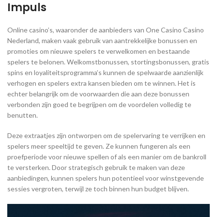
Impuls
Online casino’s, waaronder de aanbieders van One Casino Casino
Nederland, maken vaak gebruik van aantrekkelijke bonussen en
promoties om nieuwe spelers te verwelkomen en bestaande
spelers te belonen. Welkomstbonussen, stortingsbonussen, gratis
spins en loyaliteitsprogramma’s kunnen de spelwaarde aanzienlijk
verhogen en spelers extra kansen bieden om te winnen. Het is
echter belangrijk om de voorwaarden die aan deze bonussen
verbonden zijn goed te begrijpen om de voordelen volledig te
benutten.
Deze extraatjes zijn ontworpen om de spelervaring te verrijken en
spelers meer speeltijd te geven. Ze kunnen fungeren als een
proefperiode voor nieuwe spellen of als een manier om de bankroll
te versterken. Door strategisch gebruik te maken van deze
aanbiedingen, kunnen spelers hun potentieel voor winstgevende
sessies vergroten, terwijl ze toch binnen hun budget blijven.