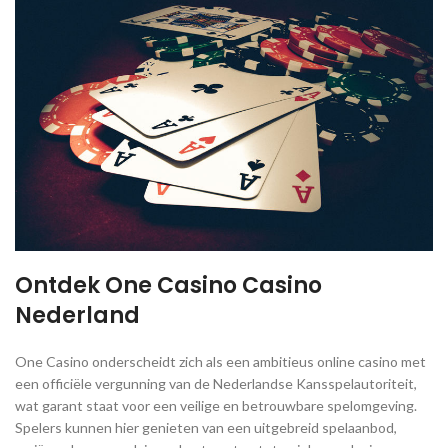
Ontdek One Casino Casino
Nederland
One Casino onderscheidt zich als een ambitieus online casino met
een officiële vergunning van de Nederlandse Kansspelautoriteit,
wat garant staat voor een veilige en betrouwbare spelomgeving.
Spelers kunnen hier genieten van een uitgebreid spelaanbod,