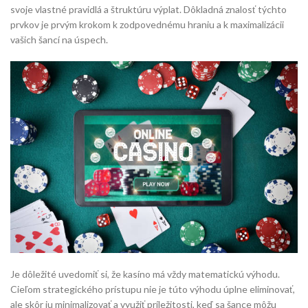
svoje vlastné pravidlá a štruktúru výplat. Dôkladná znalosť týchto
prvkov je prvým krokom k zodpovednému hraniu a k maximalizácii
vašich šancí na úspech.
Je dôležité uvedomiť si, že kasíno má vždy matematickú výhodu.
Cieľom strategického prístupu nie je túto výhodu úplne eliminovať,
ale skôr ju minimalizovať a využiť príležitosti, keď sa šance môžu