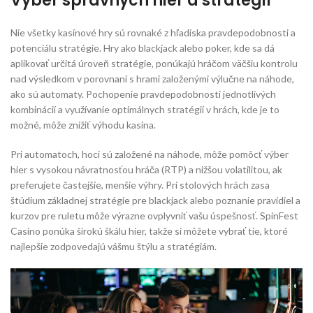
Výber správnych hier a stratégií
Nie všetky kasínové hry sú rovnaké z hľadiska pravdepodobnosti a
potenciálu stratégie. Hry ako blackjack alebo poker, kde sa dá
aplikovať určitá úroveň stratégie, ponúkajú hráčom väčšiu kontrolu
nad výsledkom v porovnaní s hrami založenými výlučne na náhode,
ako sú automaty. Pochopenie pravdepodobnosti jednotlivých
kombinácií a využívanie optimálnych stratégií v hrách, kde je to
možné, môže znížiť výhodu kasína.
Pri automatoch, hoci sú založené na náhode, môže pomôcť výber
hier s vysokou návratnosťou hráča (RTP) a nižšou volatilitou, ak
preferujete častejšie, menšie výhry. Pri stolových hrách zasa
štúdium základnej stratégie pre blackjack alebo poznanie pravidiel a
kurzov pre ruletu môže výrazne ovplyvniť vašu úspešnosť. SpinFest
Casino ponúka širokú škálu hier, takže si môžete vybrať tie, ktoré
najlepšie zodpovedajú vášmu štýlu a stratégiám.