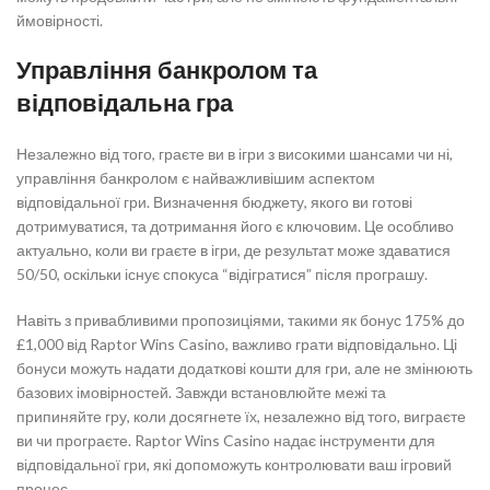
ймовірності.
Управління банкролом та
відповідальна гра
Незалежно від того, граєте ви в ігри з високими шансами чи ні,
управління банкролом є найважливішим аспектом
відповідальної гри. Визначення бюджету, якого ви готові
дотримуватися, та дотримання його є ключовим. Це особливо
актуально, коли ви граєте в ігри, де результат може здаватися
50/50, оскільки існує спокуса “відігратися” після програшу.
Навіть з привабливими пропозиціями, такими як бонус 175% до
£1,000 від Raptor Wins Casino, важливо грати відповідально. Ці
бонуси можуть надати додаткові кошти для гри, але не змінюють
базових імовірностей. Завжди встановлюйте межі та
припиняйте гру, коли досягнете їх, незалежно від того, виграєте
ви чи програєте. Raptor Wins Casino надає інструменти для
відповідальної гри, які допоможуть контролювати ваш ігровий
процес.