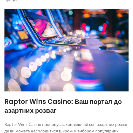
Raptor Wins Casino: Ваш портал до
азартних розваг
Raptor Wins Casino пропонує захоплюючий світ азартних розваг,
де ви можете насолодитися широким вибором популярних