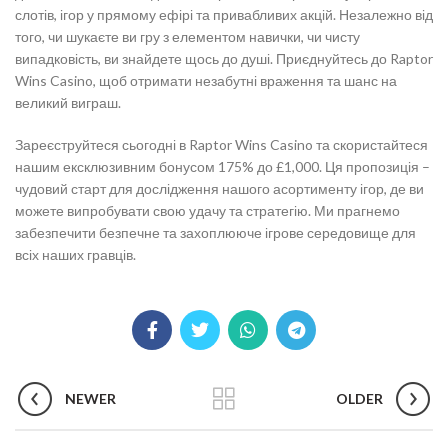
слотів, ігор у прямому ефірі та привабливих акцій. Незалежно від
того, чи шукаєте ви гру з елементом навички, чи чисту
випадковість, ви знайдете щось до душі. Приєднуйтесь до Raptor
Wins Casino, щоб отримати незабутні враження та шанс на
великий виграш.
Зареєструйтеся сьогодні в Raptor Wins Casino та скористайтеся
нашим ексклюзивним бонусом 175% до £1,000. Ця пропозиція –
чудовий старт для дослідження нашого асортименту ігор, де ви
можете випробувати свою удачу та стратегію. Ми прагнемо
забезпечити безпечне та захоплююче ігрове середовище для
всіх наших гравців.
NEWER
OLDER