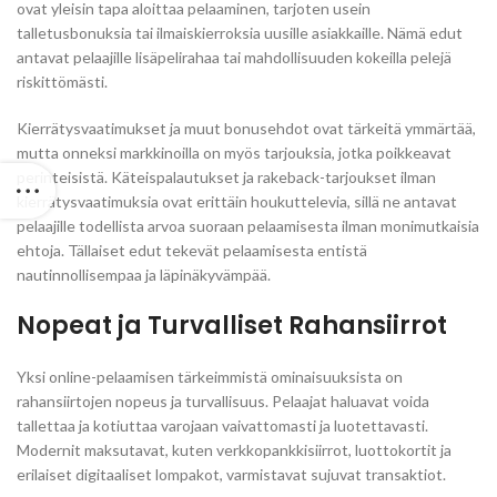
ovat yleisin tapa aloittaa pelaaminen, tarjoten usein
talletusbonuksia tai ilmaiskierroksia uusille asiakkaille. Nämä edut
antavat pelaajille lisäpelirahaa tai mahdollisuuden kokeilla pelejä
riskittömästi.
Kierrätysvaatimukset ja muut bonusehdot ovat tärkeitä ymmärtää,
mutta onneksi markkinoilla on myös tarjouksia, jotka poikkeavat
perinteisistä. Käteispalautukset ja rakeback-tarjoukset ilman
kierrätysvaatimuksia ovat erittäin houkuttelevia, sillä ne antavat
pelaajille todellista arvoa suoraan pelaamisesta ilman monimutkaisia
ehtoja. Tällaiset edut tekevät pelaamisesta entistä
nautinnollisempaa ja läpinäkyvämpää.
Nopeat ja Turvalliset Rahansiirrot
Yksi online-pelaamisen tärkeimmistä ominaisuuksista on
rahansiirtojen nopeus ja turvallisuus. Pelaajat haluavat voida
tallettaa ja kotiuttaa varojaan vaivattomasti ja luotettavasti.
Modernit maksutavat, kuten verkkopankkisiirrot, luottokortit ja
erilaiset digitaaliset lompakot, varmistavat sujuvat transaktiot.