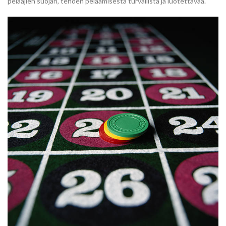
pelaajien suojan, tehden pelaamisesta turvallista ja luotettavaa.