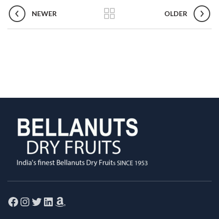
NEWER
OLDER
Facebook
Instagram
Twitter
LinkedIn
Amazon