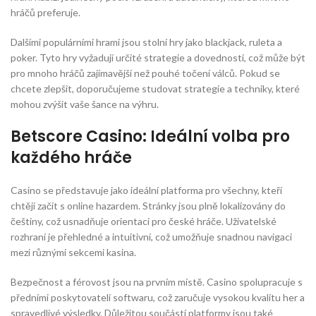
hráčů preferuje.
Dalšími populárními hrami jsou stolní hry jako blackjack, ruleta a
poker. Tyto hry vyžadují určité strategie a dovednosti, což může být
pro mnoho hráčů zajímavější než pouhé točení válců. Pokud se
chcete zlepšit, doporučujeme studovat strategie a techniky, které
mohou zvýšit vaše šance na výhru.
Betscore Casino: Ideální volba pro
každého hráče
Casino se představuje jako ideální platforma pro všechny, kteří
chtějí začít s online hazardem. Stránky jsou plně lokalizovány do
češtiny, což usnadňuje orientaci pro české hráče. Uživatelské
rozhraní je přehledné a intuitivní, což umožňuje snadnou navigaci
mezi různými sekcemi kasina.
Bezpečnost a férovost jsou na prvním místě. Casino spolupracuje s
předními poskytovateli softwaru, což zaručuje vysokou kvalitu her a
spravedlivé výsledky. Důležitou součástí platformy jsou také