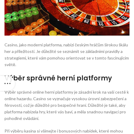
Casino, jako moderní platforma, nabízí českým hráčům širokou škálu
her a příležitostí. Je důležité se seznámit se základními pravidly a
strategiemi, které vám pomohou orientovat se v tomto fascinujícím
světě.
Výběr správné herní platformy
Výběr správné online herní platformy je zásadní krok na vaší cestě k
online hazardu. Casino se vyznačuje vysokou úrovní zabezpečení a
férovosti, což je důležité pro bezpečné hraní. Důležité je také, aby
platforma nabízela hry, které vás baví, a měla snadnou navigaci pro
pohodlné ovládání.
Při výběru kasina si všímejte i bonusových nabídek, které mohou