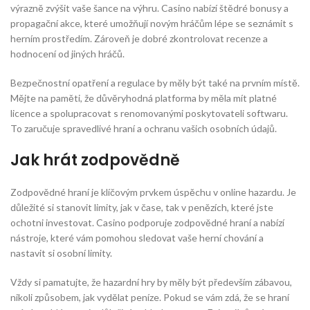
výrazně zvýšit vaše šance na výhru. Casino nabízí štědré bonusy a
propagační akce, které umožňují novým hráčům lépe se seznámit s
herním prostředím. Zároveň je dobré zkontrolovat recenze a
hodnocení od jiných hráčů.
Bezpečnostní opatření a regulace by měly být také na prvním místě.
Mějte na paměti, že důvěryhodná platforma by měla mít platné
licence a spolupracovat s renomovanými poskytovateli softwaru.
To zaručuje spravedlivé hraní a ochranu vašich osobních údajů.
Jak hrát zodpovědně
Zodpovědné hraní je klíčovým prvkem úspěchu v online hazardu. Je
důležité si stanovit limity, jak v čase, tak v penězích, které jste
ochotni investovat. Casino podporuje zodpovědné hraní a nabízí
nástroje, které vám pomohou sledovat vaše herní chování a
nastavit si osobní limity.
Vždy si pamatujte, že hazardní hry by měly být především zábavou,
nikoli způsobem, jak vydělat peníze. Pokud se vám zdá, že se hraní