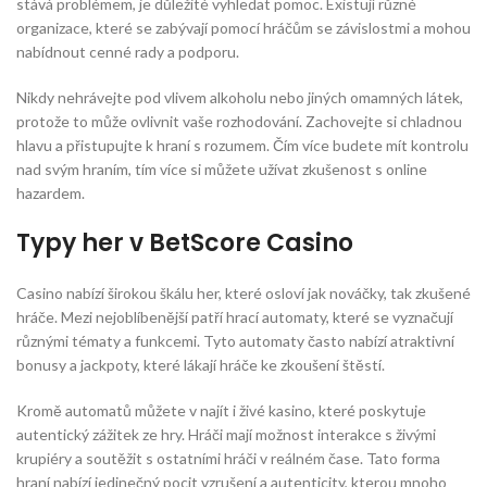
stává problémem, je důležité vyhledat pomoc. Existují různé
organizace, které se zabývají pomocí hráčům se závislostmi a mohou
nabídnout cenné rady a podporu.
Nikdy nehrávejte pod vlivem alkoholu nebo jiných omamných látek,
protože to může ovlivnit vaše rozhodování. Zachovejte si chladnou
hlavu a přistupujte k hraní s rozumem. Čím více budete mít kontrolu
nad svým hraním, tím více si můžete užívat zkušenost s online
hazardem.
Typy her v BetScore Casino
Casino nabízí širokou škálu her, které osloví jak nováčky, tak zkušené
hráče. Mezi nejoblíbenější patří hrací automaty, které se vyznačují
různými tématy a funkcemi. Tyto automaty často nabízí atraktivní
bonusy a jackpoty, které lákají hráče ke zkoušení štěstí.
Kromě automatů můžete v najít i živé kasino, které poskytuje
autentický zážitek ze hry. Hráči mají možnost interakce s živými
krupiéry a soutěžit s ostatními hráči v reálném čase. Tato forma
hraní nabízí jedinečný pocit vzrušení a autenticity, kterou mnoho