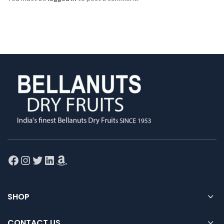
Facebook
Instagram
Twitter
LinkedIn
Amazon
SHOP
CONTACT US