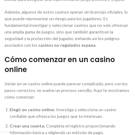
Además, algunos de estos casinos operan sin licencias oficiales, lo
que puede representar un riesgo para los jugadores. Es
fundamental investigar y seleccionar casinos que no solo ofrezcan
una amplia gama de juegos, sino que también garanticen la
seguridad y la protección del jugador, evitando así los peligros
asociados con los
casinos no regulados espana
.
Cómo comenzar en un casino
online
Iniciar en un casino online puede parecer complicado, pero con los
pasos correctos, se vuelve un proceso sencillo. Aquí te mostramos
cómo comenzar:
Elegir un casino online:
Investiga y selecciona un casino
confiable que ofrezca los juegos que te interesan.
Crear una cuenta:
Completa el registro proporcionando
información básica y eligiendo un método de pago.