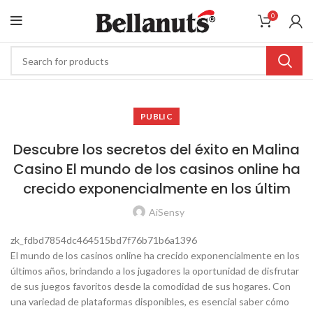
0
PUBLIC
Descubre los secretos del éxito en Malina
Casino El mundo de los casinos online ha
crecido exponencialmente en los últim
AiSensy
zk_fdbd7854dc464515bd7f76b71b6a1396
El mundo de los casinos online ha crecido exponencialmente en los
últimos años, brindando a los jugadores la oportunidad de disfrutar
de sus juegos favoritos desde la comodidad de sus hogares. Con
una variedad de plataformas disponibles, es esencial saber cómo