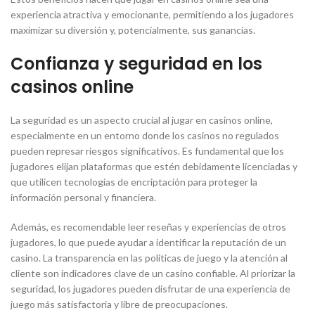
experiencia atractiva y emocionante, permitiendo a los jugadores
maximizar su diversión y, potencialmente, sus ganancias.
Confianza y seguridad en los
casinos online
La seguridad es un aspecto crucial al jugar en casinos online,
especialmente en un entorno donde los casinos no regulados
pueden represar riesgos significativos. Es fundamental que los
jugadores elijan plataformas que estén debidamente licenciadas y
que utilicen tecnologías de encriptación para proteger la
información personal y financiera.
Además, es recomendable leer reseñas y experiencias de otros
jugadores, lo que puede ayudar a identificar la reputación de un
casino. La transparencia en las políticas de juego y la atención al
cliente son indicadores clave de un casino confiable. Al priorizar la
seguridad, los jugadores pueden disfrutar de una experiencia de
juego más satisfactoria y libre de preocupaciones.