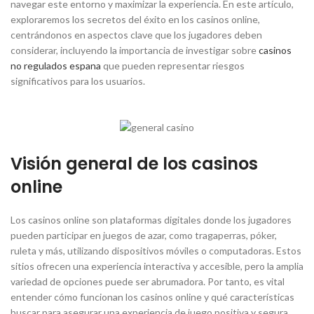
navegar este entorno y maximizar la experiencia. En este artículo,
exploraremos los secretos del éxito en los casinos online,
centrándonos en aspectos clave que los jugadores deben
considerar, incluyendo la importancia de investigar sobre
casinos
no regulados espana
que pueden representar riesgos
significativos para los usuarios.
Visión general de los casinos
online
Los casinos online son plataformas digitales donde los jugadores
pueden participar en juegos de azar, como tragaperras, póker,
ruleta y más, utilizando dispositivos móviles o computadoras. Estos
sitios ofrecen una experiencia interactiva y accesible, pero la amplia
variedad de opciones puede ser abrumadora. Por tanto, es vital
entender cómo funcionan los casinos online y qué características
buscar para asegurar una experiencia de juego positiva y segura.