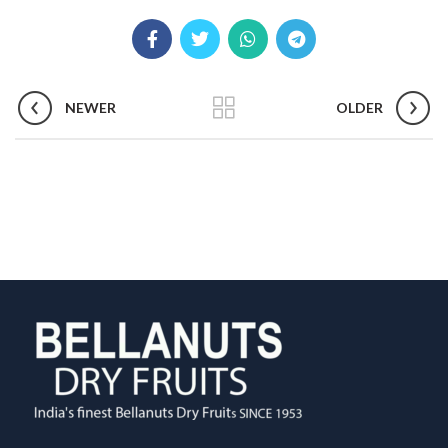
NEWER
OLDER