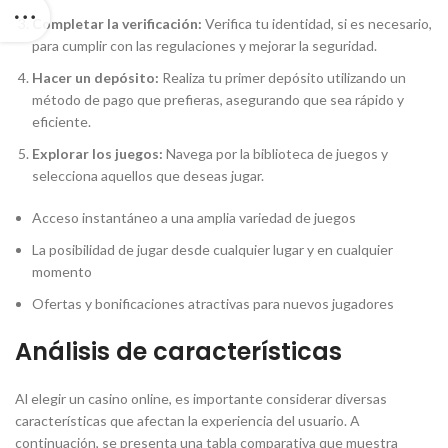
Completar la verificación:
Verifica tu identidad, si es necesario,
para cumplir con las regulaciones y mejorar la seguridad.
Hacer un depósito:
Realiza tu primer depósito utilizando un
método de pago que prefieras, asegurando que sea rápido y
eficiente.
Explorar los juegos:
Navega por la biblioteca de juegos y
selecciona aquellos que deseas jugar.
Acceso instantáneo a una amplia variedad de juegos
La posibilidad de jugar desde cualquier lugar y en cualquier
momento
Ofertas y bonificaciones atractivas para nuevos jugadores
Análisis de características
Al elegir un casino online, es importante considerar diversas
características que afectan la experiencia del usuario. A
continuación, se presenta una tabla comparativa que muestra